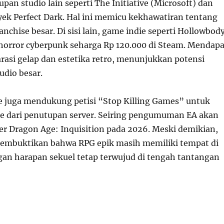
an studio lain seperti The Initiative (Microsoft) dan
ek Perfect Dark. Hal ini memicu kekhawatiran tentang
anchise besar. Di sisi lain, game indie seperti Hollowbody
 horror cyberpunk seharga Rp 120.000 di Steam. Mendapa
rasi gelap dan estetika retro, menunjukkan potensi
tudio besar.
 juga mendukung petisi “Stop Killing Games” untuk
 dari penutupan server. Seiring pengumuman EA akan
r Dragon Age: Inquisition pada 2026. Meski demikian,
embuktikan bahwa RPG epik masih memiliki tempat di
gan harapan sekuel tetap terwujud di tengah tantangan