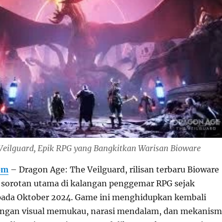
Veilguard, Epik RPG yang Bangkitkan Warisan Bioware
om
– Dragon Age: The Veilguard, rilisan terbaru Bioware
 sorotan utama di kalangan penggemar RPG sejak
pada Oktober 2024. Game ini menghidupkan kembali
engan visual memukau, narasi mendalam, dan mekanism