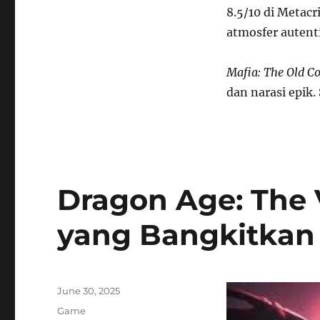
8.5/10 di Metacr
atmosfer autent
Mafia: The Old C
dan narasi epik.
Dragon Age: The 
yang Bangkitkan
Posted
June 30, 2025
on
Categories
Game