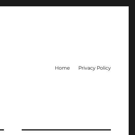
Home
Privacy Policy
erpercaya