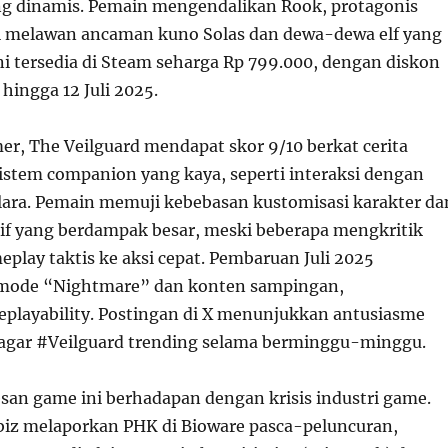
g dinamis. Pemain mengendalikan Rook, protagonis
i melawan ancaman kuno Solas dan dewa-dewa elf yang
ni tersedia di Steam seharga Rp 799.000, dengan diskon
 hingga 12 Juli 2025.
r, The Veilguard mendapat skor 9/10 berkat cerita
istem companion yang kaya, seperti interaksi dengan
lara. Pemain memuji kebebasan kustomisasi karakter da
if yang berdampak besar, meski beberapa mengkritik
meplay taktis ke aksi cepat. Pembaruan Juli 2025
ode “Nightmare” dan konten sampingan,
playability. Postingan di X menunjukkan antusiasme
tagar #Veilguard trending selama berminggu-minggu.
an game ini berhadapan dengan krisis industri game.
iz melaporkan PHK di Bioware pasca-peluncuran,