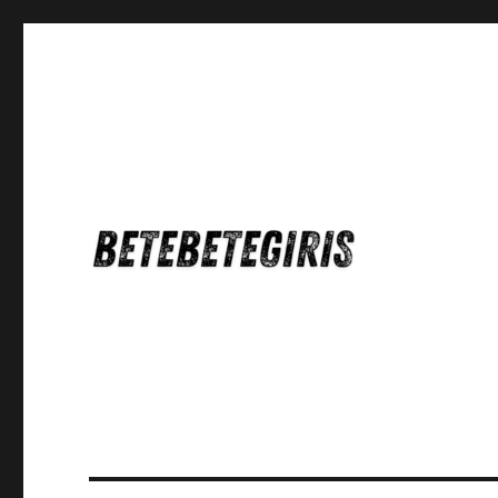
Betebetegiris Game Masa