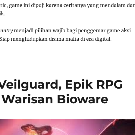
itic, game ini dipuji karena ceritanya yang mendalam da
ik.
ountry
menjadi pilihan wajib bagi penggemar game aksi
 Siap menghidupkan drama mafia di era digital.
Veilguard, Epik RPG
 Warisan Bioware