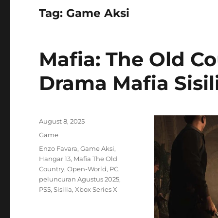
Tag:
Game Aksi
Mafia: The Old Co
Drama Mafia Sisi
Posted
August 8, 2025
on
Categories
Game
Tags
Enzo Favara
,
Game Aksi
,
Hangar 13
,
Mafia The Old
Country
,
Open-World
,
PC
,
peluncuran Agustus 2025
,
PS5
,
Sisilia
,
Xbox Series X