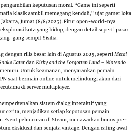
pengambilan keputusan moral. “Game ini seperti
afia klasik sambil memegang kendali,” ujar gamer loka
i Jakarta, Jumat (8/8/2025). Fitur open-world-nya
splorasi kota yang hidup, dengan detail seperti pasar
gang-gang sempit Sisilia.
g dengan rilis besar lain di Agustus 2025, seperti
Metal
 Snake Eater
dan
Kirby and the Forgotten Land – Nintendo
 menuru. Untuk keamanan, menyarankan pemain
N saat bermain online untuk melindungi akun dari
erutama di server multiplayer.
memperkenalkan sistem dialog interaktif yang
r cerita, menjadikan setiap keputusan pemain
. Event peluncuran di Steam, menawarkan bonus pre-
tum eksklusif dan senjata vintage. Dengan rating awal