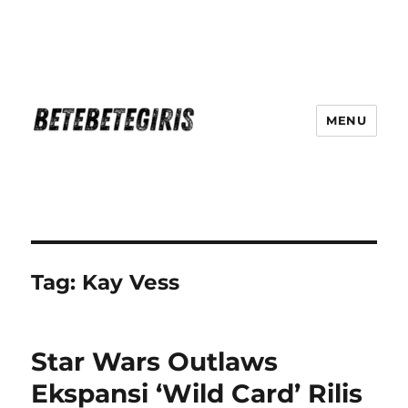
MENU
Betebetegiris Game Masa Depan
Ki Hadir Di Website Terpercaya
Tag:
Kay Vess
Star Wars Outlaws
Ekspansi ‘Wild Card’ Rilis