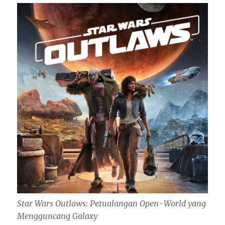
Star Wars Outlaws: Petualangan Open-World yang
Mengguncang Galaxy