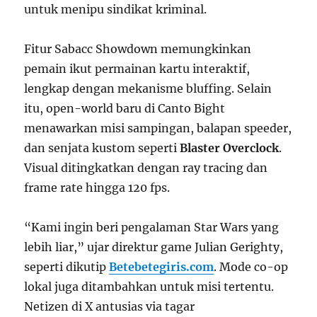
untuk menipu sindikat kriminal.
Fitur Sabacc Showdown memungkinkan
pemain ikut permainan kartu interaktif,
lengkap dengan mekanisme bluffing. Selain
itu, open-world baru di Canto Bight
menawarkan misi sampingan, balapan speeder,
dan senjata kustom seperti
Blaster Overclock
.
Visual ditingkatkan dengan ray tracing dan
frame rate hingga 120 fps.
“Kami ingin beri pengalaman Star Wars yang
lebih liar,” ujar direktur game Julian Gerighty,
seperti dikutip
Betebetegiris.com
. Mode co-op
lokal juga ditambahkan untuk misi tertentu.
Netizen di X antusias via tagar