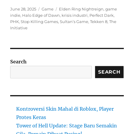
Posted
Categories
Tags
June 28, 2025
Game
Elden Ring Nightreign
,
game
on
indie
,
Halo Edge of Dawn
,
krisis industri
,
Perfect Dark
,
PHK
,
Stop Killing Games
,
Sultan’s Game
,
Tekken 8
,
The
Initiative
Search
SEARCH
Kontroversi Skin Mahal di Roblox, Player
Protes Keras
Tower of Hell Update: Stage Baru Semakin