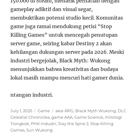
150.000 di Steam, menarik perhatian dengan
gameplay adiktif dan visual segar,
membuktikan potensi studio kecil. Komunitas
game juga ramai mendukung petisi “Stop
Killing Games” untuk mencegah penutupan
server game, seiring kabar Destiny 2 akan
kehilangan dukungan server pada 2026. Meski
industri bergejolak, Black Myth: Wukong
menunjukkan bahwa kreativitas dan budaya
lokal masih mampu mencuri hati gamer dunia.
ntangan industri.
Posted
Categories
Tags
July 1, 2025
Game
aksi-RPG
,
Black Myth Wukong
,
DLC
on
Celestial Chronicles
,
game AAA
,
Game Science
,
mitologi
Tiongkok
,
PHK industri
,
Slay the Spire 2
,
Stop Killing
Games
,
Sun Wukong