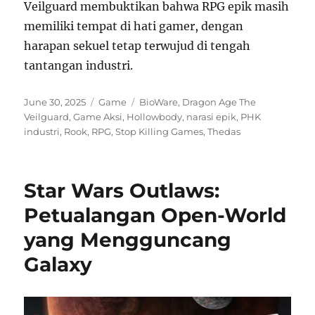
Veilguard membuktikan bahwa RPG epik masih
memiliki tempat di hati gamer, dengan
harapan sekuel tetap terwujud di tengah
tantangan industri.
Posted
Categories
Tags
June 30, 2025
Game
BioWare
,
Dragon Age The
on
Veilguard
,
Game Aksi
,
Hollowbody
,
narasi epik
,
PHK
industri
,
Rook
,
RPG
,
Stop Killing Games
,
Thedas
Star Wars Outlaws:
Petualangan Open-World
yang Mengguncang
Galaxy