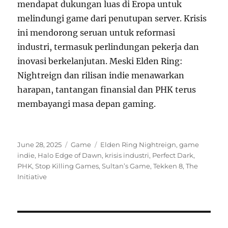
mendapat dukungan luas di Eropa untuk
melindungi game dari penutupan server. Krisis
ini mendorong seruan untuk reformasi
industri, termasuk perlindungan pekerja dan
inovasi berkelanjutan. Meski Elden Ring:
Nightreign dan rilisan indie menawarkan
harapan, tantangan finansial dan PHK terus
membayangi masa depan gaming.
Posted
Categories
Tags
June 28, 2025
Game
Elden Ring Nightreign
,
game
on
indie
,
Halo Edge of Dawn
,
krisis industri
,
Perfect Dark
,
PHK
,
Stop Killing Games
,
Sultan’s Game
,
Tekken 8
,
The
Initiative