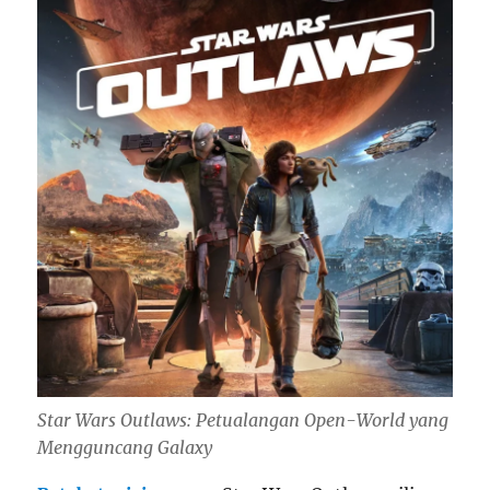
Star Wars Outlaws: Petualangan Open-World yang
Mengguncang Galaxy