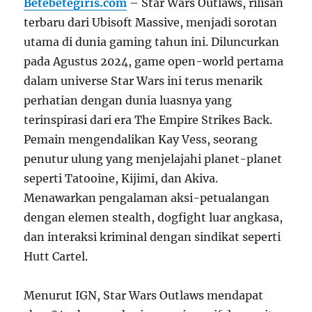
Betebetegiris.com
– Star Wars Outlaws, rilisan
terbaru dari Ubisoft Massive, menjadi sorotan
utama di dunia gaming tahun ini. Diluncurkan
pada Agustus 2024, game open-world pertama
dalam universe Star Wars ini terus menarik
perhatian dengan dunia luasnya yang
terinspirasi dari era The Empire Strikes Back.
Pemain mengendalikan Kay Vess, seorang
penutur ulung yang menjelajahi planet-planet
seperti Tatooine, Kijimi, dan Akiva.
Menawarkan pengalaman aksi-petualangan
dengan elemen stealth, dogfight luar angkasa,
dan interaksi kriminal dengan sindikat seperti
Hutt Cartel.
Menurut IGN, Star Wars Outlaws mendapat