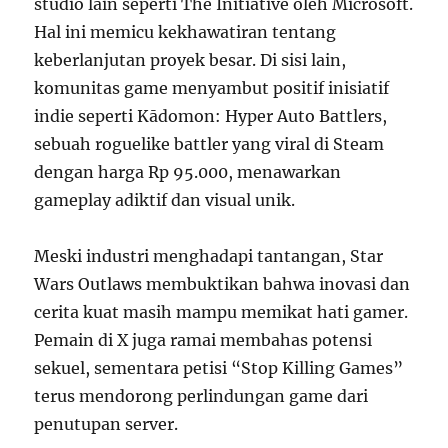
studio lain seperti The Initiative oleh Microsoft.
Hal ini memicu kekhawatiran tentang
keberlanjutan proyek besar. Di sisi lain,
komunitas game menyambut positif inisiatif
indie seperti Kādomon: Hyper Auto Battlers,
sebuah roguelike battler yang viral di Steam
dengan harga Rp 95.000, menawarkan
gameplay adiktif dan visual unik.
Meski industri menghadapi tantangan, Star
Wars Outlaws membuktikan bahwa inovasi dan
cerita kuat masih mampu memikat hati gamer.
Pemain di X juga ramai membahas potensi
sekuel, sementara petisi “Stop Killing Games”
terus mendorong perlindungan game dari
penutupan server.