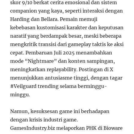
skor 9/10 berkat cerita emosional dan sistem
companion yang kaya, seperti interaksi dengan
Harding dan Bellara. Pemain memuji
kebebasan kustomisasi karakter dan keputusan
naratif yang berdampak besar, meski beberapa
mengkritik transisi dari gameplay taktis ke aksi
cepat. Pembaruan Juli 2025 menambahkan
mode “Nightmare” dan konten sampingan,
meningkatkan replayability. Postingan di X
menunjukkan antusiasme tinggi, dengan tagar
#Veilguard trending selama berminggu-
minggu.
Namun, kesuksesan game ini berhadapan
dengan krisis industri game.
GamesIndustry.biz melaporkan PHK di Bioware