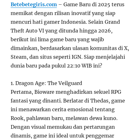
Betebetegiris.com
– Game Baru di 2025 terus
memikat dengan rilisan inovatif yang siap
mencuri hati gamer Indonesia. Selain Grand
Theft Auto VI yang ditunda hingga 2026,
berikut ini lima game baru yang wajib
dimainkan, berdasarkan ulasan komunitas di X,
Steam, dan situs seperti IGN. Siap menjelajahi
dunia baru pada pukul 22:10 WIB ini?
1. Dragon Age: The Veilguard
Pertama, Bioware menghadirkan sekuel RPG
fantasi yang dinanti. Berlatar di Thedas, game
ini menawarkan cerita emosional tentang
Rook, pahlawan baru, melawan dewa kuno.
Dengan visual memukau dan pertarungan
dinamis, game ini ideal untuk penggemar