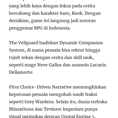
yang lebih kaya dengan fokus pada cerita
bercabang dan karakter baru, Rook. Dengan
demikian, game ini langsung jadi sorotan
penggemar RPG di Indonesia.
The Veilguard hadirkan Dynamic Companion
System, di mana pemain bisa rekrut hingga
tujuh rekan dengan cerita dan skill unik,
seperti mage Neve Gallus dan assassin Lucanis
Dellamorte.
Fitur Choice-Driven Narrative memungkinkan
keputusan pemain mengubah nasib fraksi
seperti Grey Wardens. Selain itu, dunia terbuka
Minrathous dan Tevinter Imperium punya
visual memukau dengan Unreal Engine 5,