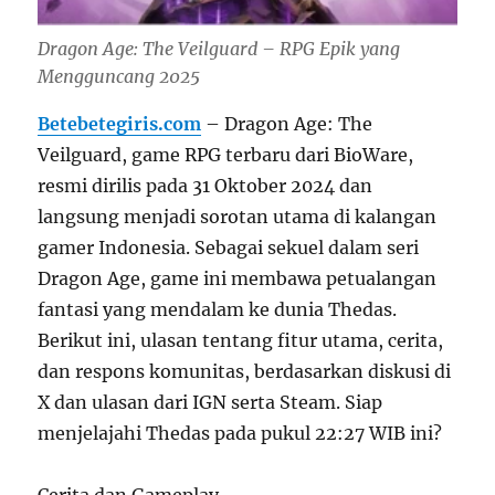
Dragon Age: The Veilguard – RPG Epik yang
Mengguncang 2025
Betebetegiris.com
– Dragon Age: The
Veilguard, game RPG terbaru dari BioWare,
resmi dirilis pada 31 Oktober 2024 dan
langsung menjadi sorotan utama di kalangan
gamer Indonesia. Sebagai sekuel dalam seri
Dragon Age, game ini membawa petualangan
fantasi yang mendalam ke dunia Thedas.
Berikut ini, ulasan tentang fitur utama, cerita,
dan respons komunitas, berdasarkan diskusi di
X dan ulasan dari IGN serta Steam. Siap
menjelajahi Thedas pada pukul 22:27 WIB ini?
Cerita dan Gameplay