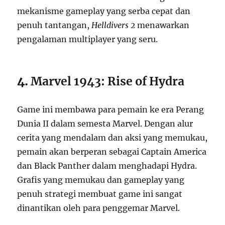
mekanisme gameplay yang serba cepat dan
penuh tantangan,
Helldivers 2
menawarkan
pengalaman multiplayer yang seru.
4.
Marvel 1943: Rise of Hydra
Game ini membawa para pemain ke era Perang
Dunia II dalam semesta Marvel. Dengan alur
cerita yang mendalam dan aksi yang memukau,
pemain akan berperan sebagai Captain America
dan Black Panther dalam menghadapi Hydra.
Grafis yang memukau dan gameplay yang
penuh strategi membuat game ini sangat
dinantikan oleh para penggemar Marvel.