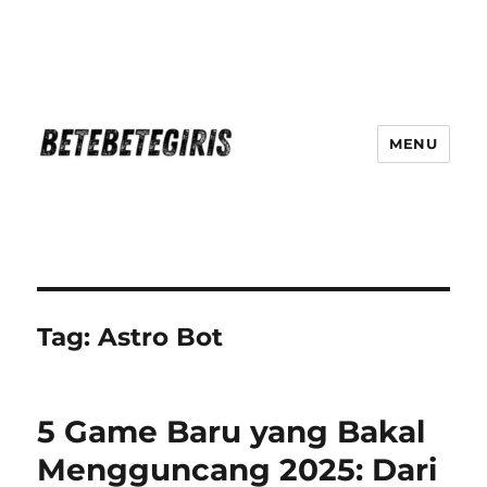
MENU
Betebetegiris Game Masa Depan
Ki Hadir Di Website Terpercaya
Tag:
Astro Bot
5 Game Baru yang Bakal
Mengguncang 2025: Dari