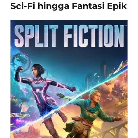
Sci-Fi hingga Fantasi Epik