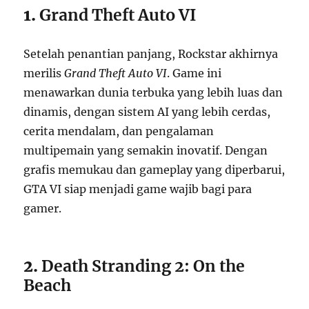
1.
Grand Theft Auto VI
Setelah penantian panjang, Rockstar akhirnya
merilis
Grand Theft Auto VI
. Game ini
menawarkan dunia terbuka yang lebih luas dan
dinamis, dengan sistem AI yang lebih cerdas,
cerita mendalam, dan pengalaman
multipemain yang semakin inovatif. Dengan
grafis memukau dan gameplay yang diperbarui,
GTA VI siap menjadi game wajib bagi para
gamer.
2.
Death Stranding 2: On the
Beach