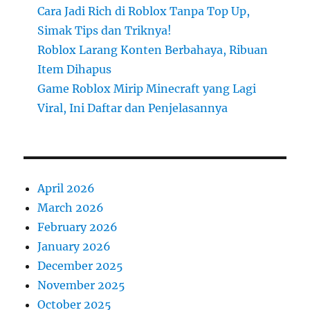
Cara Jadi Rich di Roblox Tanpa Top Up,
Simak Tips dan Triknya!
Roblox Larang Konten Berbahaya, Ribuan
Item Dihapus
Game Roblox Mirip Minecraft yang Lagi
Viral, Ini Daftar dan Penjelasannya
April 2026
March 2026
February 2026
January 2026
December 2025
November 2025
October 2025