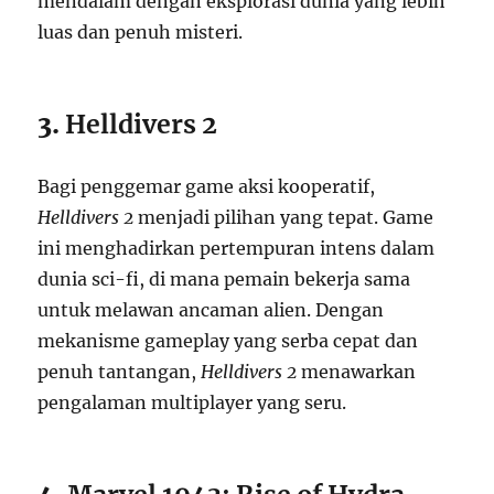
mendalam dengan eksplorasi dunia yang lebih
luas dan penuh misteri.
3.
Helldivers 2
Bagi penggemar game aksi kooperatif,
Helldivers 2
menjadi pilihan yang tepat. Game
ini menghadirkan pertempuran intens dalam
dunia sci-fi, di mana pemain bekerja sama
untuk melawan ancaman alien. Dengan
mekanisme gameplay yang serba cepat dan
penuh tantangan,
Helldivers 2
menawarkan
pengalaman multiplayer yang seru.