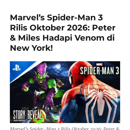
Marvel’s Spider-Man 3
Rilis Oktober 2026: Peter
& Miles Hadapi Venom di
New York!
Marvel’s Spider-Man 3 Rilis Oktober 2026: Peter &