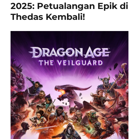
2025: Petualangan Epik di
Thedas Kembali!