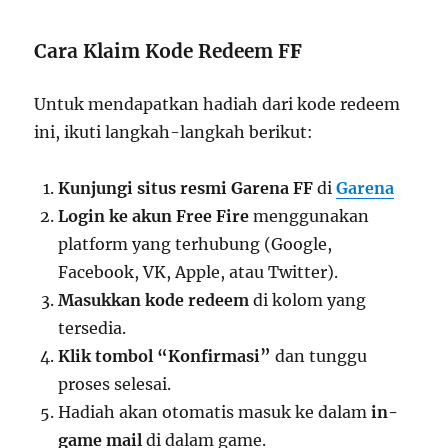
Cara Klaim Kode Redeem F
F
Untuk mendapatkan hadiah dari kode redeem
ini, ikuti langkah-langkah berikut:
Kunjungi situs resmi Garena FF
di
Garena
Login ke akun Free Fire
menggunakan
platform yang terhubung (Google,
Facebook, VK, Apple, atau Twitter).
Masukkan kode redeem
di kolom yang
tersedia.
Klik tombol “Konfirmasi”
dan tunggu
proses selesai.
Hadiah akan otomatis masuk ke dalam
in-
game mail
di dalam game.