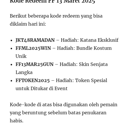
Kode Redeem FF 13 Maret 2025
Berikut beberapa kode redeem yang bisa
diklaim hari ini:
JKT48RAMADAN
– Hadiah: Katana Eksklusif
FFML2025WIN
– Hadiah: Bundle Kostum
Unik
FF13MAR25GUN
– Hadiah: Skin Senjata
Langka
FFTOKEN2025
– Hadiah: Token Spesial
untuk Ditukar di Event
Kode-kode di atas bisa digunakan oleh pemain
yang beruntung sebelum batas penukaran
habis.