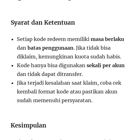
Syarat dan Ketentuan
Setiap kode redeem memiliki
masa berlaku
dan
batas penggunaan
. Jika tidak bisa
diklaim, kemungkinan kuota sudah habis.
Kode hanya bisa digunakan
sekali per akun
dan tidak dapat ditransfer.
Jika terjadi kesalahan saat klaim, coba cek
kembali format kode atau pastikan akun
sudah memenuhi persyaratan.
Kesimpulan