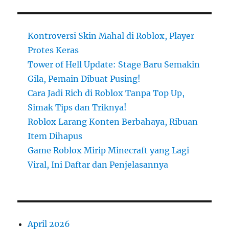
Kontroversi Skin Mahal di Roblox, Player
Protes Keras
Tower of Hell Update: Stage Baru Semakin
Gila, Pemain Dibuat Pusing!
Cara Jadi Rich di Roblox Tanpa Top Up,
Simak Tips dan Triknya!
Roblox Larang Konten Berbahaya, Ribuan
Item Dihapus
Game Roblox Mirip Minecraft yang Lagi
Viral, Ini Daftar dan Penjelasannya
April 2026