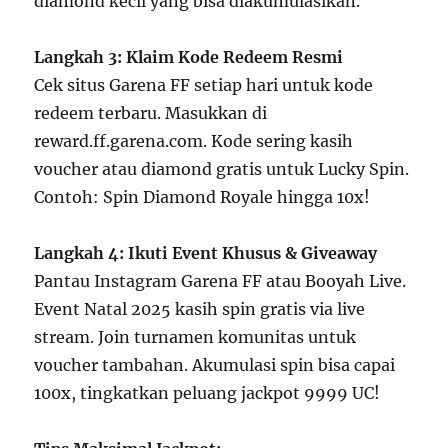
diamond kecil yang bisa diakumulasikan.
Langkah 3: Klaim Kode Redeem Resmi
Cek situs Garena FF setiap hari untuk kode
redeem terbaru. Masukkan di
reward.ff.garena.com. Kode sering kasih
voucher atau diamond gratis untuk Lucky Spin.
Contoh: Spin Diamond Royale hingga 10x!
Langkah 4: Ikuti Event Khusus & Giveaway
Pantau Instagram Garena FF atau Booyah Live.
Event Natal 2025 kasih spin gratis via live
stream. Join turnamen komunitas untuk
voucher tambahan. Akumulasi spin bisa capai
100x, tingkatkan peluang jackpot 9999 UC!