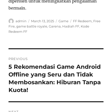
diperoleh untuk meningkatkan pengalaman
bermain.
Author
Posted
Categories
Tags
admin
March 13, 2025
Game
FF Redeem
,
Free
on
Fire
,
game battle royale
,
Garena
,
Hadiah FF
,
Kode
Redeem FF
Post
PREVIOUS
navigation
5 Rekomendasi Game Android
Previous
post:
Offline yang Seru dan Tidak
Membosankan: Hiburan Tanpa
Kuota!
NEXT