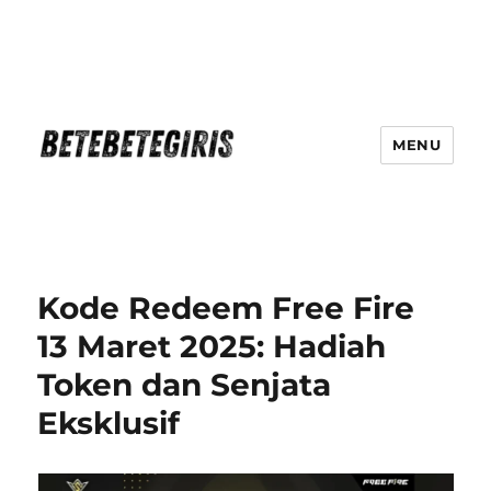
MENU
Betebetegiris Game Masa Depan
Ki Hadir Di Website Terpercaya
Kode Redeem Free Fire
13 Maret 2025: Hadiah
Token dan Senjata
Eksklusif