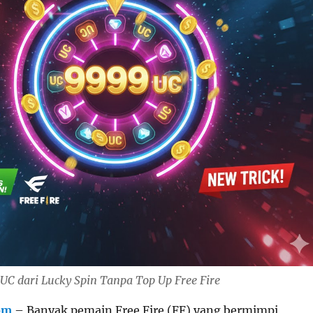
UC dari Lucky Spin Tanpa Top Up Free Fire
om
– Banyak pemain Free Fire (FF) yang bermimpi