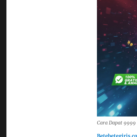
Cara Dapat 9999 
Betebetegiris.c