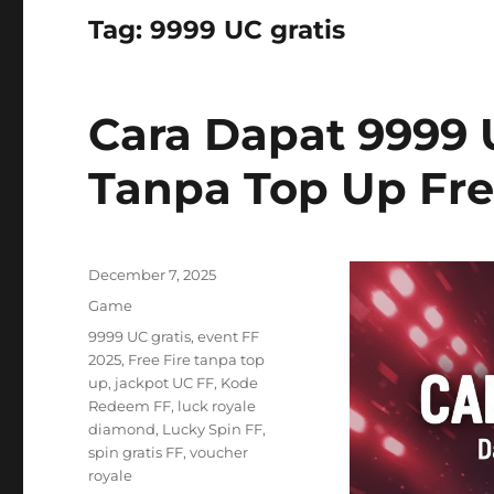
Tag:
9999 UC gratis
Cara Dapat 9999 
Tanpa Top Up Fre
Posted
December 7, 2025
on
Categories
Game
Tags
9999 UC gratis
,
event FF
2025
,
Free Fire tanpa top
up
,
jackpot UC FF
,
Kode
Redeem FF
,
luck royale
diamond
,
Lucky Spin FF
,
spin gratis FF
,
voucher
royale