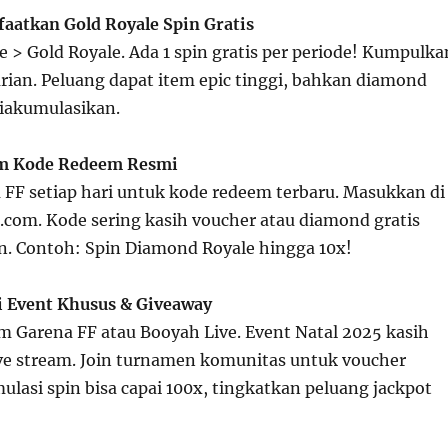
aatkan Gold Royale Spin Gratis
 > Gold Royale. Ada 1 spin gratis per periode! Kumpulka
arian. Peluang dapat item epic tinggi, bahkan diamond
diakumulasikan.
im Kode Redeem Resmi
a FF setiap hari untuk kode redeem terbaru. Masukkan di
a.com. Kode sering kasih voucher atau diamond gratis
n. Contoh: Spin Diamond Royale hingga 10x!
i Event Khusus & Giveaway
m Garena FF atau Booyah Live. Event Natal 2025 kasih
live stream. Join turnamen komunitas untuk voucher
lasi spin bisa capai 100x, tingkatkan peluang jackpot