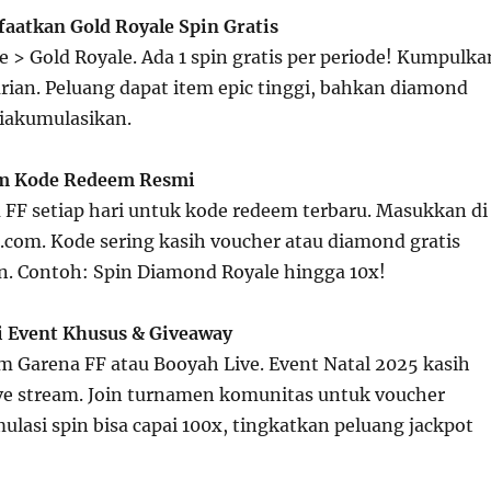
aatkan Gold Royale Spin Gratis
 > Gold Royale. Ada 1 spin gratis per periode! Kumpulka
arian. Peluang dapat item epic tinggi, bahkan diamond
diakumulasikan.
im Kode Redeem Resmi
a FF setiap hari untuk kode redeem terbaru. Masukkan di
a.com. Kode sering kasih voucher atau diamond gratis
n. Contoh: Spin Diamond Royale hingga 10x!
i Event Khusus & Giveaway
m Garena FF atau Booyah Live. Event Natal 2025 kasih
live stream. Join turnamen komunitas untuk voucher
lasi spin bisa capai 100x, tingkatkan peluang jackpot