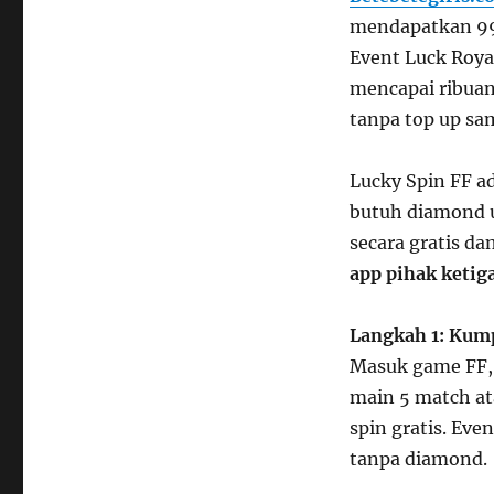
mendapatkan 999
Event Luck Royal
mencapai ribuan
tanpa top up sa
Lucky Spin FF ad
butuh diamond un
secara gratis da
app pihak ketig
Langkah 1: Kump
Masuk game FF, 
main 5 match at
spin gratis. Eve
tanpa diamond.