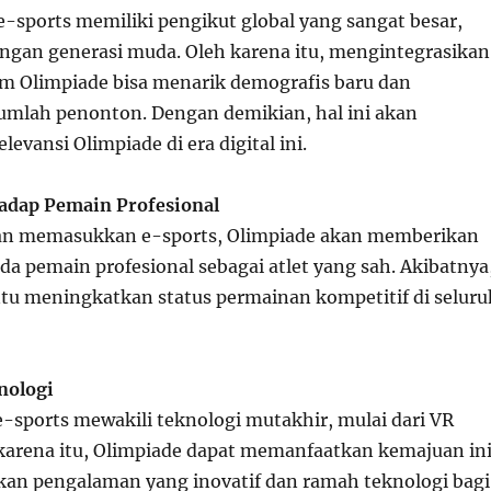
-sports memiliki pengikut global yang sangat besar,
angan generasi muda. Oleh karena itu, mengintegrasikan
am Olimpiade bisa menarik demografis baru dan
mlah penonton. Dengan demikian, hal ini akan
evansi Olimpiade di era digital ini.
adap Pemain Profesional
gan memasukkan e-sports, Olimpiade akan memberikan
a pemain profesional sebagai atlet yang sah. Akibatnya
tu meningkatkan status permainan kompetitif di seluru
nologi
e-sports mewakili teknologi mutakhir, mulai dari VR
 karena itu, Olimpiade dapat memanfaatkan kemajuan in
an pengalaman yang inovatif dan ramah teknologi bagi