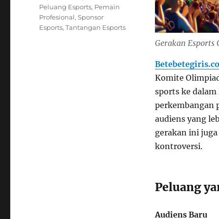
Peluang Esports
,
Pemain
Profesional
,
Sponsor
Esports
,
Tantangan Esports
Gerakan Esports 
Betebetegiris.c
Komite Olimpiad
sports ke dalam
perkembangan pe
audiens yang l
gerakan ini jug
kontroversi.
Peluang ya
Audiens Baru