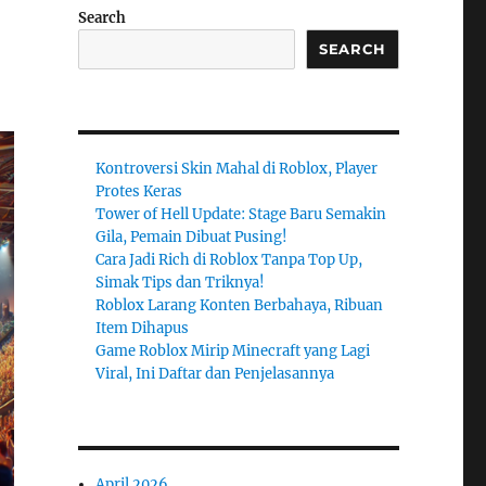
Search
SEARCH
Kontroversi Skin Mahal di Roblox, Player
Protes Keras
Tower of Hell Update: Stage Baru Semakin
Gila, Pemain Dibuat Pusing!
Cara Jadi Rich di Roblox Tanpa Top Up,
Simak Tips dan Triknya!
Roblox Larang Konten Berbahaya, Ribuan
Item Dihapus
Game Roblox Mirip Minecraft yang Lagi
Viral, Ini Daftar dan Penjelasannya
April 2026