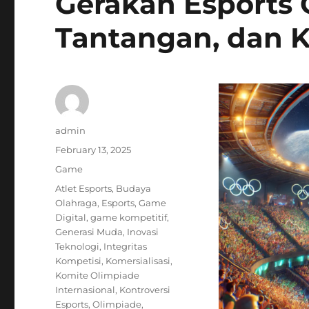
Gerakan Esports 
Tantangan, dan K
Author
admin
Posted
February 13, 2025
on
Categories
Game
Tags
Atlet Esports
,
Budaya
Olahraga
,
Esports
,
Game
Digital
,
game kompetitif
,
Generasi Muda
,
Inovasi
Teknologi
,
Integritas
Kompetisi
,
Komersialisasi
,
Komite Olimpiade
Internasional
,
Kontroversi
Esports
,
Olimpiade
,