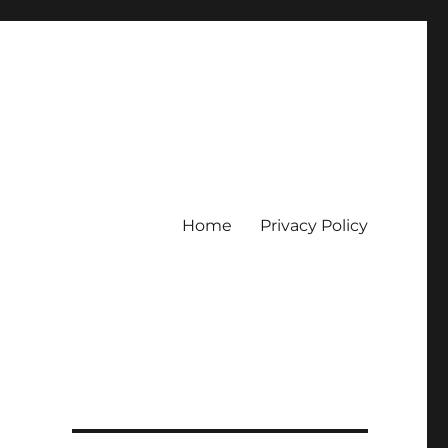
Home
Privacy Policy
erpercaya