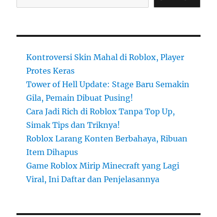
Kontroversi Skin Mahal di Roblox, Player
Protes Keras
Tower of Hell Update: Stage Baru Semakin
Gila, Pemain Dibuat Pusing!
Cara Jadi Rich di Roblox Tanpa Top Up,
Simak Tips dan Triknya!
Roblox Larang Konten Berbahaya, Ribuan
Item Dihapus
Game Roblox Mirip Minecraft yang Lagi
Viral, Ini Daftar dan Penjelasannya