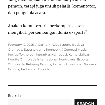
pemain, tetapi juga untuk pelatih, komentator,
dan pengelola acara.
Apakah kamu tertarik berkompetisi atau
mengikuti perkembangan dunia e-sports?
Posted
Categories
Tags
February 12, 2025
Game
Atlet Esports
,
Budaya
on
Olahraga
,
Esports
,
game kompetitif
,
Generasi Muda
,
Inovasi Teknologi
,
Integritas Kompetisi
,
Komersialisasi
,
Komite Olimpiade Internasional
,
Kontroversi Esports
,
Olimpiade
,
Peluang Esports
,
Pemain Profesional
,
Sponsor
Esports
,
Tantangan Esports
Search
SEARCH