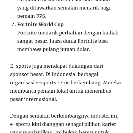
yang ditawarkan semakin menarik bagi
pemain FPS.
Fortnite World Cup
Fortnite menarik perhatian dengan hadiah
sangat besar. Juara dunia Fortnite bisa
membawa pulang jutaan dolar.
E-sports juga mendapat dukungan dari
sponsor besar. Di Indonesia, berbagai
organisasi e-sports terus berkembang. Mereka
membantu pemain lokal untuk menembus
pasar internasional.
Dengan semakin berkembangnya industri ini,
e-sports kini dianggap sebagai pilihan karier
yang menjanjikan. Ini bukan hanya untuk