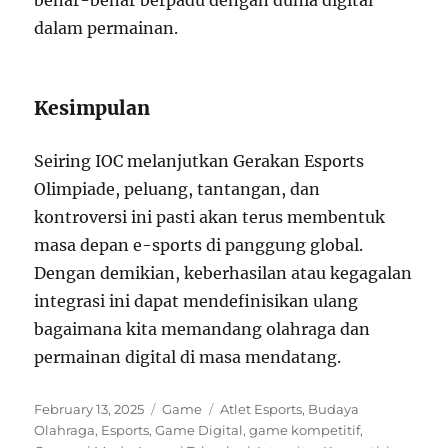
benar-benar berpadu dengan dunia digital
dalam permainan.
Kesimpulan
Seiring IOC melanjutkan Gerakan Esports
Olimpiade, peluang, tantangan, dan
kontroversi ini pasti akan terus membentuk
masa depan e-sports di panggung global.
Dengan demikian, keberhasilan atau kegagalan
integrasi ini dapat mendefinisikan ulang
bagaimana kita memandang olahraga dan
permainan digital di masa mendatang.
Posted
Categories
Tags
February 13, 2025
Game
Atlet Esports
,
Budaya
on
Olahraga
,
Esports
,
Game Digital
,
game kompetitif
,