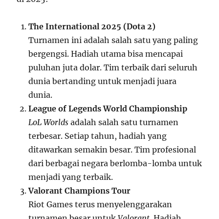
The International 2025 (Dota 2)
Turnamen ini adalah salah satu yang paling
bergengsi. Hadiah utama bisa mencapai
puluhan juta dolar. Tim terbaik dari seluruh
dunia bertanding untuk menjadi juara
dunia.
League of Legends World Championship
LoL Worlds
adalah salah satu turnamen
terbesar. Setiap tahun, hadiah yang
ditawarkan semakin besar. Tim profesional
dari berbagai negara berlomba-lomba untuk
menjadi yang terbaik.
Valorant Champions Tour
Riot Games terus menyelenggarakan
turnamen besar untuk
Valorant
. Hadiah