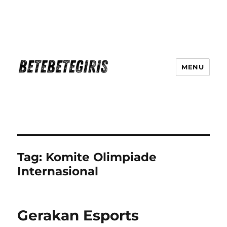
MENU
Betebetegiris Game Masa Depan
Ki Hadir Di Website Terpercaya
Tag:
Komite Olimpiade
Internasional
Gerakan Esports