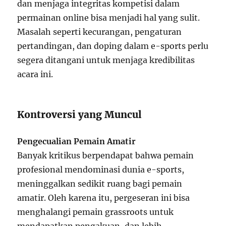
dan menjaga integritas kompetisi dalam
permainan online bisa menjadi hal yang sulit.
Masalah seperti kecurangan, pengaturan
pertandingan, dan doping dalam e-sports perlu
segera ditangani untuk menjaga kredibilitas
acara ini.
Kontroversi yang Muncul
Pengecualian Pemain Amatir
Banyak kritikus berpendapat bahwa pemain
profesional mendominasi dunia e-sports,
meninggalkan sedikit ruang bagi pemain
amatir. Oleh karena itu, pergeseran ini bisa
menghalangi pemain grassroots untuk