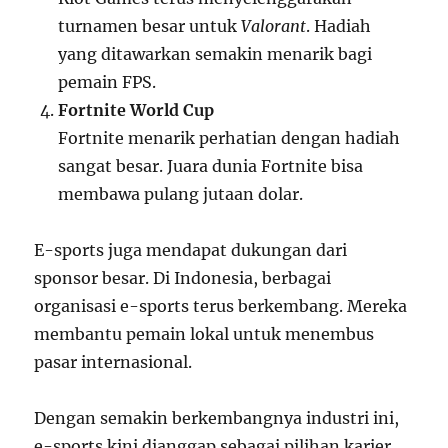
turnamen besar untuk
Valorant
. Hadiah
yang ditawarkan semakin menarik bagi
pemain FPS.
Fortnite World Cup
Fortnite menarik perhatian dengan hadiah
sangat besar. Juara dunia Fortnite bisa
membawa pulang jutaan dolar.
E-sports juga mendapat dukungan dari
sponsor besar. Di Indonesia, berbagai
organisasi e-sports terus berkembang. Mereka
membantu pemain lokal untuk menembus
pasar internasional.
Dengan semakin berkembangnya industri ini,
e-sports kini dianggap sebagai pilihan karier