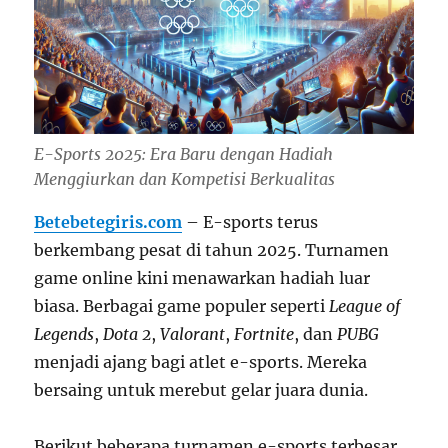
E-Sports 2025: Era Baru dengan Hadiah
Menggiurkan dan Kompetisi Berkualitas
Betebetegiris.com
– E-sports terus
berkembang pesat di tahun 2025. Turnamen
game online kini menawarkan hadiah luar
biasa. Berbagai game populer seperti
League of
Legends
,
Dota 2
,
Valorant
,
Fortnite
, dan
PUBG
menjadi ajang bagi atlet e-sports. Mereka
bersaing untuk merebut gelar juara dunia.
Berikut beberapa turnamen e-sports terbesar