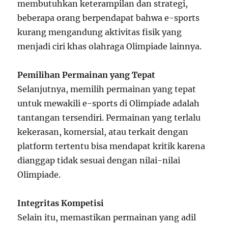
membutuhkan keterampilan dan strategi,
beberapa orang berpendapat bahwa e-sports
kurang mengandung aktivitas fisik yang
menjadi ciri khas olahraga Olimpiade lainnya.
Pemilihan Permainan yang Tepat
Selanjutnya, memilih permainan yang tepat
untuk mewakili e-sports di Olimpiade adalah
tantangan tersendiri. Permainan yang terlalu
kekerasan, komersial, atau terkait dengan
platform tertentu bisa mendapat kritik karena
dianggap tidak sesuai dengan nilai-nilai
Olimpiade.
Integritas Kompetisi
Selain itu, memastikan permainan yang adil