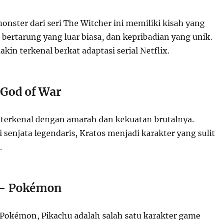
nster dari seri The Witcher ini memiliki kisah yang
bertarung yang luar biasa, dan kepribadian yang unik.
akin terkenal berkat adaptasi serial Netflix.
 God of War
 terkenal dengan amarah dan kekuatan brutalnya.
senjata legendaris, Kratos menjadi karakter yang sulit
.
 – Pokémon
Pokémon, Pikachu adalah salah satu karakter game