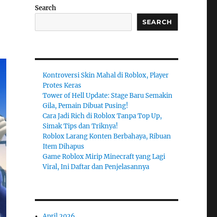
Search
SEARCH
Kontroversi Skin Mahal di Roblox, Player
Protes Keras
Tower of Hell Update: Stage Baru Semakin
Gila, Pemain Dibuat Pusing!
Cara Jadi Rich di Roblox Tanpa Top Up,
Simak Tips dan Triknya!
Roblox Larang Konten Berbahaya, Ribuan
Item Dihapus
Game Roblox Mirip Minecraft yang Lagi
Viral, Ini Daftar dan Penjelasannya
April 2026