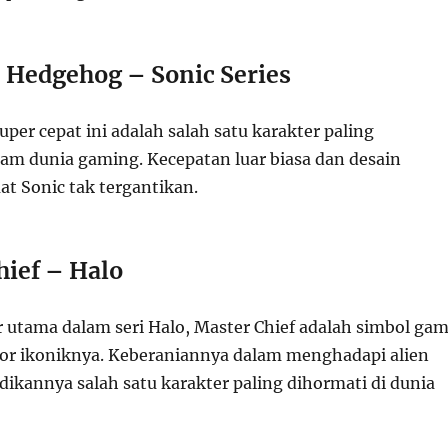
e Hedgehog – Sonic Series
per cepat ini adalah salah satu karakter paling
am dunia gaming. Kecepatan luar biasa dan desain
 Sonic tak tergantikan.
hief – Halo
r utama dalam seri Halo, Master Chief adalah simbol ga
or ikoniknya. Keberaniannya dalam menghadapi alien
ikannya salah satu karakter paling dihormati di dunia