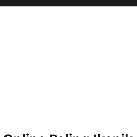
 Depan Ki Hadir Di Website T