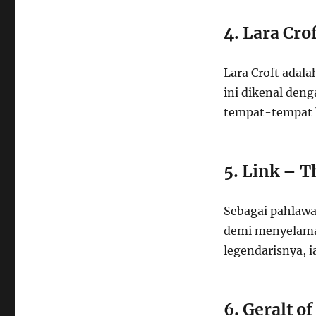
4. Lara Cro
Lara Croft adal
ini dikenal den
tempat-tempat 
5. Link – T
Sebagai pahlawa
demi menyelamat
legendarisnya, i
6. Geralt o