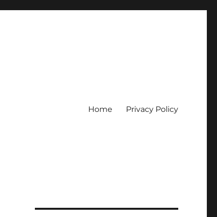
Home
Privacy Policy
erpercaya