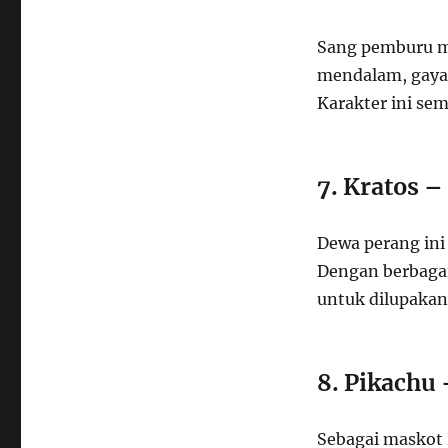
Sang pemburu mo
mendalam, gaya 
Karakter ini sem
7. Kratos –
Dewa perang ini
Dengan berbagai 
untuk dilupakan
8. Pikachu
Sebagai maskot 