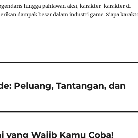
egendaris hingga pahlawan aksi, karakter-karakter di
erikan dampak besar dalam industri game. Siapa karakt
de: Peluang, Tantangan, dan
ni yang Wajib Kamu Coba!