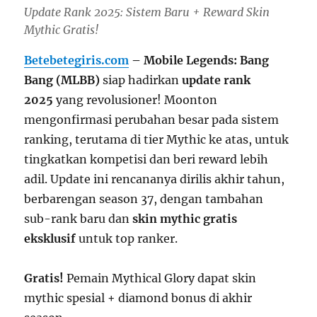
Update Rank 2025: Sistem Baru + Reward Skin
Mythic Gratis!
Betebetegiris.com
– Mobile Legends: Bang
Bang (MLBB)
siap hadirkan
update rank
2025
yang revolusioner! Moonton
mengonfirmasi perubahan besar pada sistem
ranking, terutama di tier Mythic ke atas, untuk
tingkatkan kompetisi dan beri reward lebih
adil. Update ini rencananya dirilis akhir tahun,
berbarengan season 37, dengan tambahan
sub-rank baru dan
skin mythic gratis
eksklusif
untuk top ranker.
Gratis!
Pemain Mythical Glory dapat skin
mythic spesial + diamond bonus di akhir