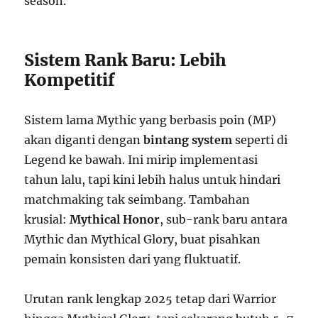
season.
Sistem Rank Baru: Lebih
Kompetitif
Sistem lama Mythic yang berbasis poin (MP)
akan diganti dengan
bintang system
seperti di
Legend ke bawah. Ini mirip implementasi
tahun lalu, tapi kini lebih halus untuk hindari
matchmaking tak seimbang. Tambahan
krusial:
Mythical Honor
, sub-rank baru antara
Mythic dan Mythical Glory, buat pisahkan
pemain konsisten dari yang fluktuatif.
Urutan rank lengkap 2025 tetap dari Warrior