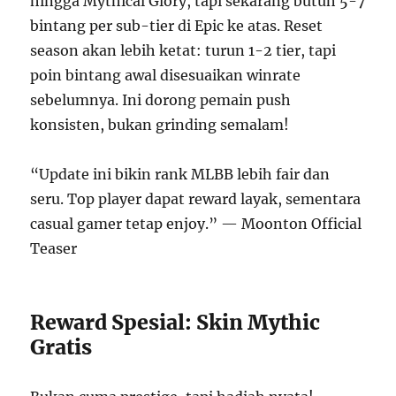
hingga Mythical Glory, tapi sekarang butuh 5-7
bintang per sub-tier di Epic ke atas. Reset
season akan lebih ketat: turun 1-2 tier, tapi
poin bintang awal disesuaikan winrate
sebelumnya. Ini dorong pemain push
konsisten, bukan grinding semalam!
“Update ini bikin rank MLBB lebih fair dan
seru. Top player dapat reward layak, sementara
casual gamer tetap enjoy.” — Moonton Official
Teaser
Reward Spesial: Skin Mythic
Gratis