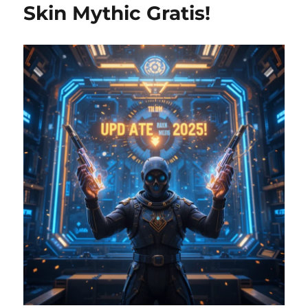
Skin Mythic Gratis!