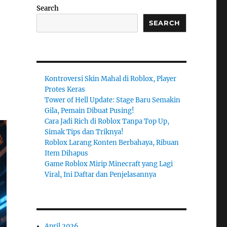
Search
SEARCH
Kontroversi Skin Mahal di Roblox, Player
Protes Keras
Tower of Hell Update: Stage Baru Semakin
Gila, Pemain Dibuat Pusing!
Cara Jadi Rich di Roblox Tanpa Top Up,
Simak Tips dan Triknya!
Roblox Larang Konten Berbahaya, Ribuan
Item Dihapus
Game Roblox Mirip Minecraft yang Lagi
Viral, Ini Daftar dan Penjelasannya
April 2026