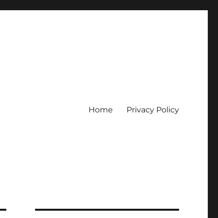
Home
Privacy Policy
erpercaya