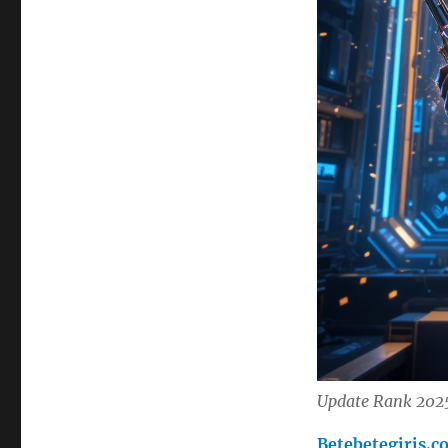
Update Rank 2025
Betebetegiris.c