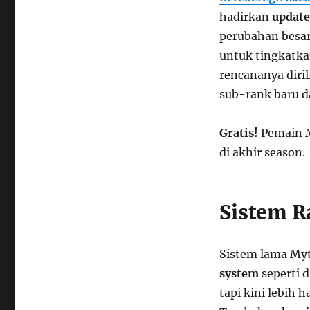
hadirkan
update
perubahan besar 
untuk tingkatkan
rencananya diri
sub-rank baru 
Gratis!
Pemain M
di akhir season.
Sistem R
Sistem lama Myt
system
seperti d
tapi kini lebih