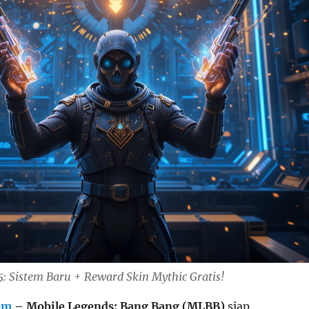
: Sistem Baru + Reward Skin Mythic Gratis!
om
– Mobile Legends: Bang Bang (MLBB)
siap