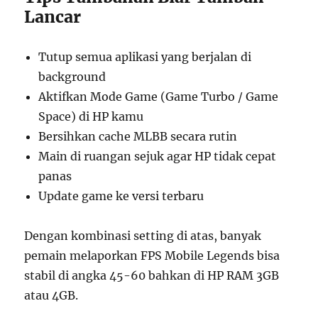
Lancar
Tutup semua aplikasi yang berjalan di
background
Aktifkan Mode Game (Game Turbo / Game
Space) di HP kamu
Bersihkan cache MLBB secara rutin
Main di ruangan sejuk agar HP tidak cepat
panas
Update game ke versi terbaru
Dengan kombinasi setting di atas, banyak
pemain melaporkan FPS Mobile Legends bisa
stabil di angka 45-60 bahkan di HP RAM 3GB
atau 4GB.