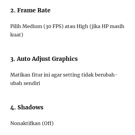
2. Frame Rate
Pilih Medium (30 FPS) atau High (jika HP masih
kuat)
3. Auto Adjust Graphics
Matikan fitur ini agar setting tidak berubah-
ubah sendiri
4. Shadows
Nonaktifkan (Off)