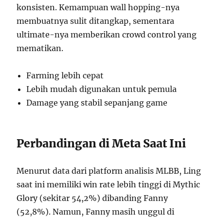
konsisten. Kemampuan wall hopping-nya
membuatnya sulit ditangkap, sementara
ultimate-nya memberikan crowd control yang
mematikan.
Farming lebih cepat
Lebih mudah digunakan untuk pemula
Damage yang stabil sepanjang game
Perbandingan di Meta Saat Ini
Menurut data dari platform analisis MLBB, Ling
saat ini memiliki win rate lebih tinggi di Mythic
Glory (sekitar 54,2%) dibanding Fanny
(52,8%). Namun, Fanny masih unggul di