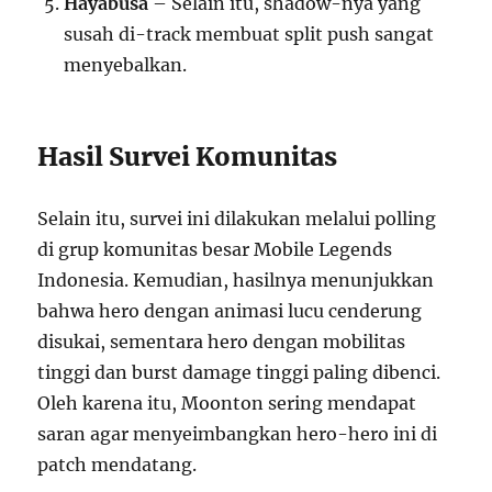
Hayabusa
– Selain itu, shadow-nya yang
susah di-track membuat split push sangat
menyebalkan.
Hasil Survei Komunitas
Selain itu, survei ini dilakukan melalui polling
di grup komunitas besar Mobile Legends
Indonesia. Kemudian, hasilnya menunjukkan
bahwa hero dengan animasi lucu cenderung
disukai, sementara hero dengan mobilitas
tinggi dan burst damage tinggi paling dibenci.
Oleh karena itu, Moonton sering mendapat
saran agar menyeimbangkan hero-hero ini di
patch mendatang.