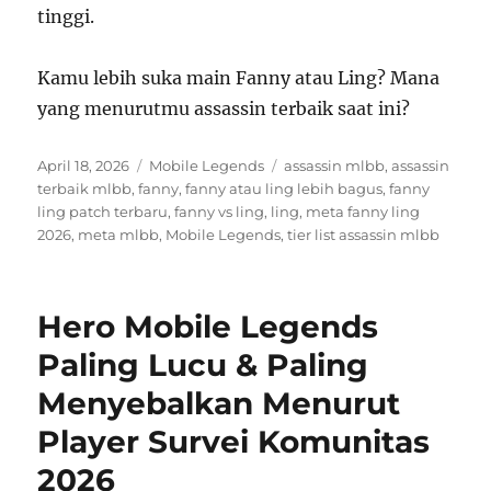
tinggi.
Kamu lebih suka main Fanny atau Ling? Mana
yang menurutmu assassin terbaik saat ini?
Posted
Categories
Tags
April 18, 2026
Mobile Legends
assassin mlbb
,
assassin
on
terbaik mlbb
,
fanny
,
fanny atau ling lebih bagus
,
fanny
ling patch terbaru
,
fanny vs ling
,
ling
,
meta fanny ling
2026
,
meta mlbb
,
Mobile Legends
,
tier list assassin mlbb
Hero Mobile Legends
Paling Lucu & Paling
Menyebalkan Menurut
Player Survei Komunitas
2026