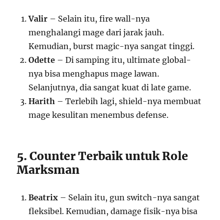
Valir
– Selain itu, fire wall-nya
menghalangi mage dari jarak jauh.
Kemudian, burst magic-nya sangat tinggi.
Odette
– Di samping itu, ultimate global-
nya bisa menghapus mage lawan.
Selanjutnya, dia sangat kuat di late game.
Harith
– Terlebih lagi, shield-nya membuat
mage kesulitan menembus defense.
5. Counter Terbaik untuk Role
Marksman
Beatrix
– Selain itu, gun switch-nya sangat
fleksibel. Kemudian, damage fisik-nya bisa