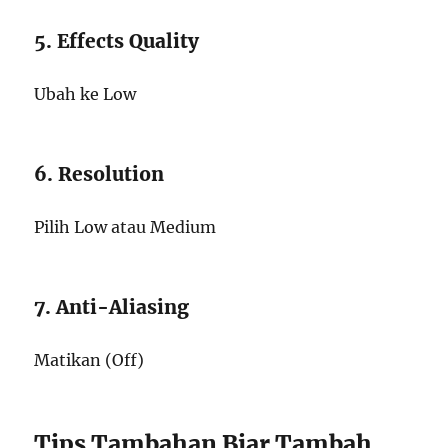
5. Effects Quality
Ubah ke Low
6. Resolution
Pilih Low atau Medium
7. Anti-Aliasing
Matikan (Off)
Tips Tambahan Biar Tambah