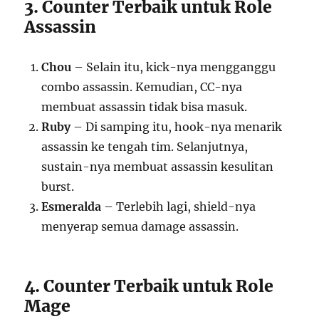
3. Counter Terbaik untuk Role
Assassin
Chou
– Selain itu, kick-nya mengganggu
combo assassin. Kemudian, CC-nya
membuat assassin tidak bisa masuk.
Ruby
– Di samping itu, hook-nya menarik
assassin ke tengah tim. Selanjutnya,
sustain-nya membuat assassin kesulitan
burst.
Esmeralda
– Terlebih lagi, shield-nya
menyerap semua damage assassin.
4. Counter Terbaik untuk Role
Mage