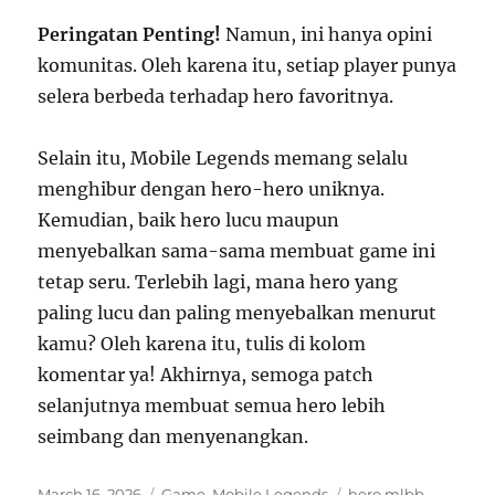
Peringatan Penting!
Namun, ini hanya opini
komunitas. Oleh karena itu, setiap player punya
selera berbeda terhadap hero favoritnya.
Selain itu, Mobile Legends memang selalu
menghibur dengan hero-hero uniknya.
Kemudian, baik hero lucu maupun
menyebalkan sama-sama membuat game ini
tetap seru. Terlebih lagi, mana hero yang
paling lucu dan paling menyebalkan menurut
kamu? Oleh karena itu, tulis di kolom
komentar ya! Akhirnya, semoga patch
selanjutnya membuat semua hero lebih
seimbang dan menyenangkan.
Posted
Categories
Tags
March 16, 2026
Game
,
Mobile Legends
hero mlbb