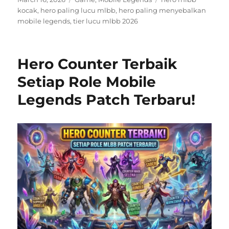
on
kocak
,
hero paling lucu mlbb
,
hero paling menyebalkan
mobile legends
,
tier lucu mlbb 2026
Hero Counter Terbaik
Setiap Role Mobile
Legends Patch Terbaru!