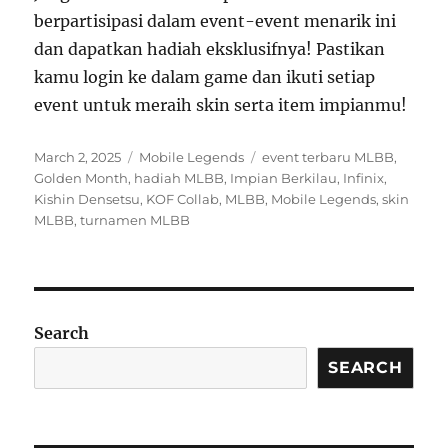
berpartisipasi dalam event-event menarik ini
dan dapatkan hadiah eksklusifnya! Pastikan
kamu login ke dalam game dan ikuti setiap
event untuk meraih skin serta item impianmu!
Posted
Categories
Tags
March 2, 2025
Mobile Legends
event terbaru MLBB
,
on
Golden Month
,
hadiah MLBB
,
Impian Berkilau
,
Infinix
,
Kishin Densetsu
,
KOF Collab
,
MLBB
,
Mobile Legends
,
skin
MLBB
,
turnamen MLBB
Search
SEARCH