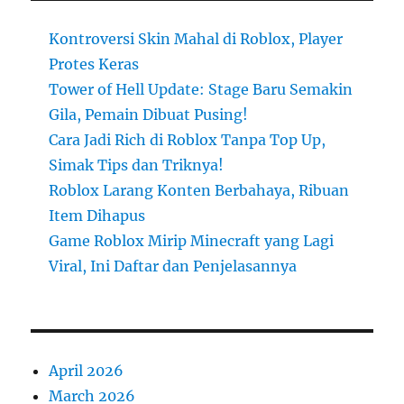
Kontroversi Skin Mahal di Roblox, Player
Protes Keras
Tower of Hell Update: Stage Baru Semakin
Gila, Pemain Dibuat Pusing!
Cara Jadi Rich di Roblox Tanpa Top Up,
Simak Tips dan Triknya!
Roblox Larang Konten Berbahaya, Ribuan
Item Dihapus
Game Roblox Mirip Minecraft yang Lagi
Viral, Ini Daftar dan Penjelasannya
April 2026
March 2026