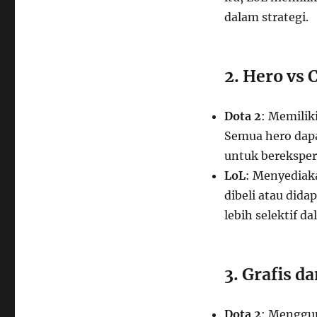
dalam strategi.
2. Hero vs
Dota 2
: Memilik
Semua hero dap
untuk bereksper
LoL
: Menyediaka
dibeli atau dida
lebih selektif 
3. Grafis d
Dota 2
: Menggun