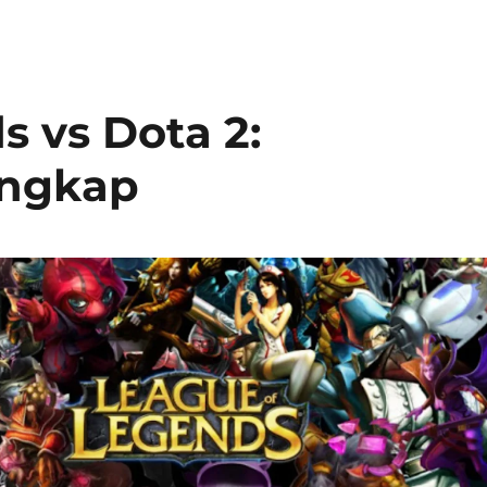
s vs Dota 2:
engkap