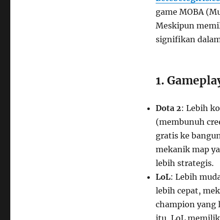
game MOBA (Mult
Meskipun memili
signifikan dala
1. Gamepla
Dota 2
: Lebih k
(membunuh creep
gratis ke bangu
mekanik map yan
lebih strategis.
LoL
: Lebih mud
lebih cepat, me
champion yang l
itu, LoL memili