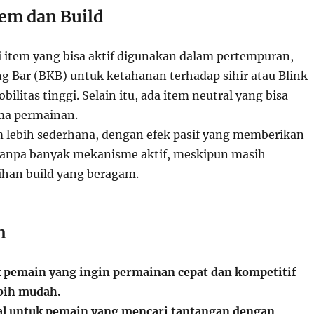
tem dan Build
i item yang bisa aktif digunakan dalam pertempuran,
ng Bar (BKB) untuk ketahanan terhadap sihir atau Blink
ilitas tinggi. Selain itu, ada item neutral yang bisa
ma permainan.
m lebih sederhana, dengan efek pasif yang memberikan
 tanpa banyak mekanisme aktif, meskipun masih
han build yang beragam.
n
 pemain yang ingin permainan cepat dan kompetitif
bih mudah.
eal untuk pemain yang mencari tantangan dengan