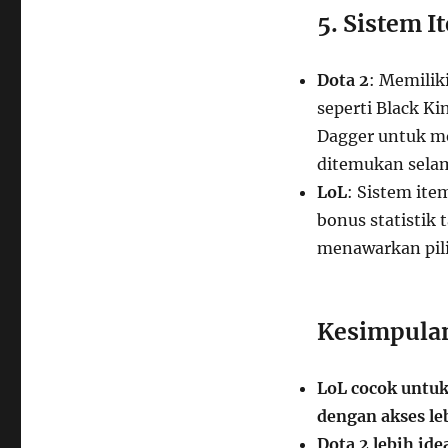
5. Sistem I
Dota 2
: Memilik
seperti Black Ki
Dagger untuk mob
ditemukan sela
LoL
: Sistem ite
bonus statistik
menawarkan pili
Kesimpula
LoL cocok untuk
dengan akses le
Dota 2 lebih id