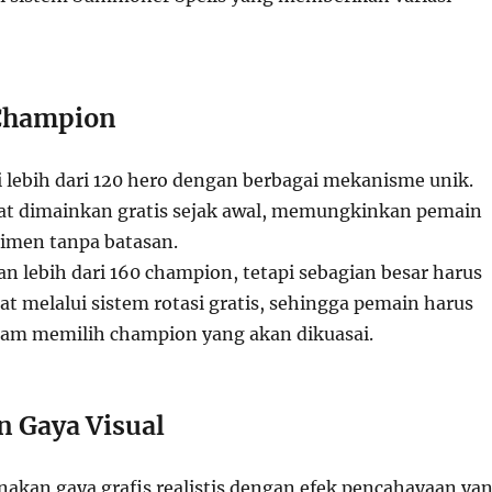
 Champion
i lebih dari 120 hero dengan berbagai mekanisme unik.
at dimainkan gratis sejak awal, memungkinkan pemain
imen tanpa batasan.
n lebih dari 160 champion, tetapi sebagian besar harus
pat melalui sistem rotasi gratis, sehingga pemain harus
dalam memilih champion yang akan dikuasai.
an Gaya Visual
akan gaya grafis realistis dengan efek pencahayaan ya