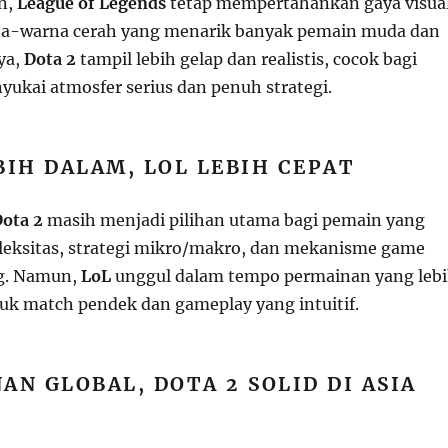
an,
League of Legends
tetap mempertahankan gaya visua
na-warna cerah yang menarik banyak pemain muda dan
ya,
Dota 2
tampil lebih gelap dan realistis, cocok bagi
ukai atmosfer serius dan penuh strategi.
BIH DALAM, LOL LEBIH CEPAT
ota 2
masih menjadi pilihan utama bagi pemain yang
eksitas, strategi mikro/makro, dan mekanisme game
g. Namun,
LoL
unggul dalam tempo permainan yang leb
tuk match pendek dan gameplay yang intuitif.
AN GLOBAL, DOTA 2 SOLID DI ASIA