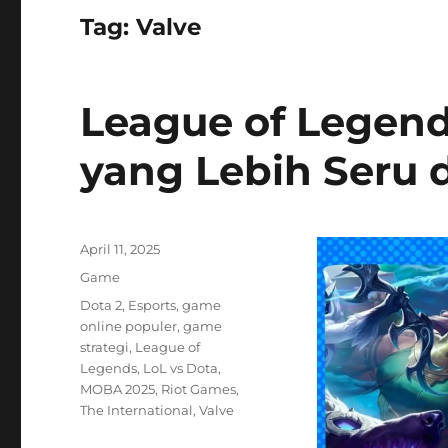
Tag:
Valve
League of Legend
yang Lebih Seru 
Posted
April 11, 2025
on
Categories
Game
Tags
Dota 2
,
Esports
,
game
online populer
,
game
strategi
,
League of
Legends
,
LoL vs Dota
,
MOBA 2025
,
Riot Games
,
The International
,
Valve