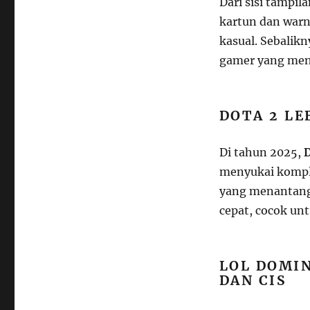
Dari sisi tampil
kartun dan war
kasual. Sebalikn
gamer yang meny
DOTA 2 LE
Di tahun 2025,
D
menyukai kompl
yang menantan
cepat, cocok un
LOL DOMIN
DAN CIS