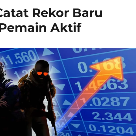
Catat Rekor Baru
 Pemain Aktif