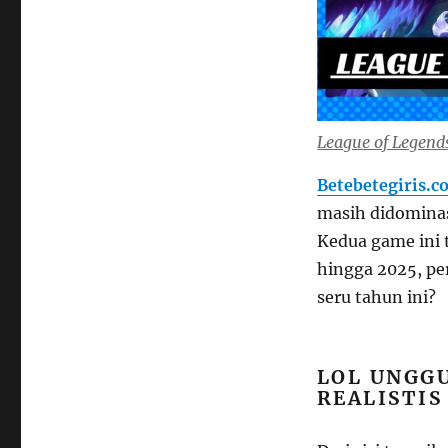
League of Legend
Betebetegiris.c
masih didominas
Kedua game ini 
hingga 2025, pe
seru tahun ini?
LOL UNGGU
REALISTIS