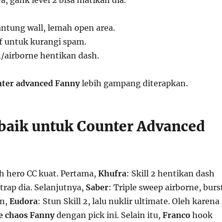
a, gank level 2 bisa matikan dia.
antung wall, lemah open area.
ff untuk kurangi spam.
n/airborne hentikan dash.
nter advanced Fanny
lebih gampang diterapkan.
baik untuk Counter Advanced
ih hero CC kuat. Pertama,
Khufra
: Skill 2 hentikan dash
trap dia. Selanjutnya,
Saber
: Triple sweep airborne, burs
an,
Eudora
: Stun Skill 2, lalu nuklir ultimate. Oleh karena
le chaos Fanny
dengan pick ini. Selain itu,
Franco
hook