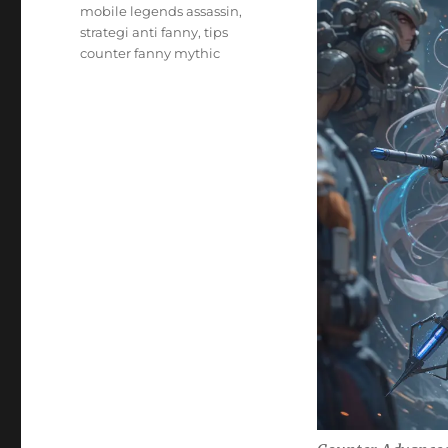
mobile legends assassin
,
strategi anti fanny
,
tips
counter fanny mythic