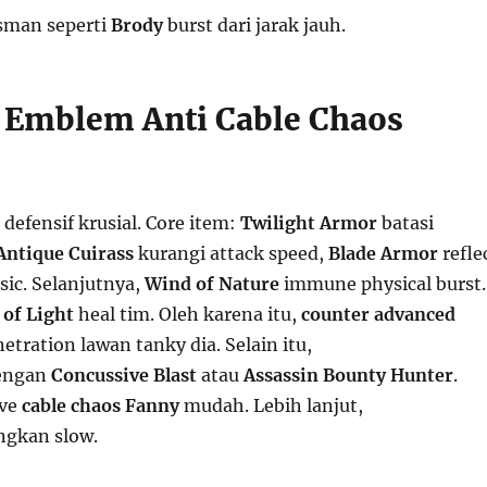
ksman seperti
Brody
burst dari jarak jauh.
 Emblem Anti Cable Chaos
defensif krusial. Core item:
Twilight Armor
batasi
Antique Cuirass
kurangi attack speed,
Blade Armor
refle
sic. Selanjutnya,
Wind of Nature
immune physical burst.
 of Light
heal tim. Oleh karena itu,
counter advanced
tration lawan tanky dia. Selain itu,
engan
Concussive Blast
atau
Assassin
Bounty Hunter
.
ive
cable chaos Fanny
mudah. Lebih lanjut,
ngkan slow.