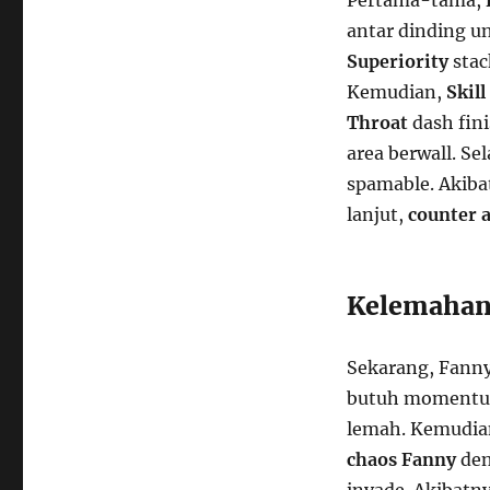
Pertama-tama,
antar dinding u
Superiority
stac
Kemudian,
Skill
Throat
dash fini
area berwall. Se
spamable. Akiba
lanjut,
counter 
Kelemahan 
Sekarang, Fanny
butuh momentum.
lemah. Kemudian,
chaos Fanny
den