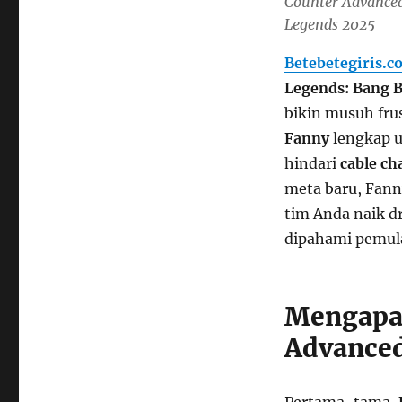
Counter Advanced
Legends 2025
Betebetegiris.
Legends: Bang 
bikin musuh frus
Fanny
lengkap un
hindari
cable ch
meta baru, Fanny
tim Anda naik dr
dipahami pemula
Mengapa 
Advance