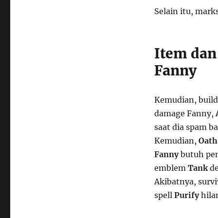
Selain itu, mar
Item dan
Fanny
Kemudian, build 
damage Fanny,
saat dia spam ba
Kemudian,
Oath
Fanny
butuh pene
emblem
Tank
d
Akibatnya, surv
spell
Purify
hila