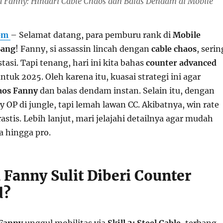
 Fanny: Hindari Cable Chaos dan Balas Dendam di Mobile
com
– Selamat datang, para pemburu rank di
Mobile
Bang
! Fanny, si assassin lincah dengan
cable chaos
, serin
tasi. Tapi tenang, hari ini kita bahas
counter advanced
tuk 2025. Oleh karena itu, kuasai strategi ini agar
aos Fanny
dan balas dendam instan. Selain itu, dengan
 OP di jungle, tapi lemah lawan CC. Akibatnya, win rate
astis. Lebih lanjut, mari jelajahi detailnya agar mudah
 hingga pro.
Fanny Sulit Diberi Counter
d?