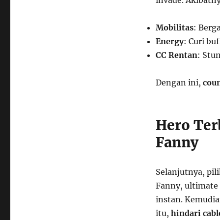
invade. Akibatny
Mobilitas
: Berg
Energy
: Curi bu
CC Rentan
: Stu
Dengan ini,
cou
Hero Ter
Fanny
Selanjutnya, pil
Fanny, ultimate 
instan. Kemudi
itu,
hindari cab