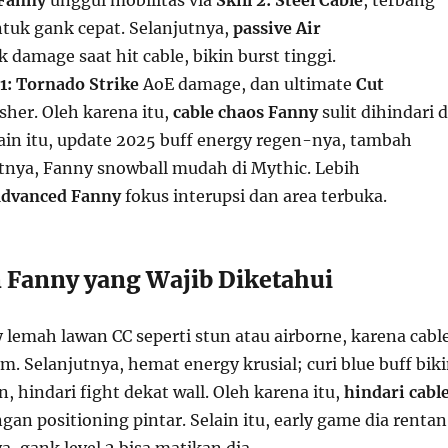
Fanny
unggul mobilitas via
Skill 2: Steel Cable
, terbang
ntuk gank cepat. Selanjutnya,
passive Air
k damage saat hit cable, bikin burst tinggi.
 1: Tornado Strike
AoE damage, dan ultimate
Cut
sher. Oleh karena itu,
cable chaos Fanny
sulit dihindari d
lain itu, update 2025 buff energy regen-nya, tambah
tnya, Fanny snowball mudah di Mythic. Lebih
advanced Fanny
fokus interupsi dan area terbuka.
Fanny yang Wajib Diketahui
 lemah lawan CC seperti stun atau airborne, karena cabl
 Selanjutnya, hemat energy krusial; curi blue buff bik
 hindari fight dekat wall. Oleh karena itu,
hindari cabl
gan positioning pintar. Selain itu, early game dia rentan