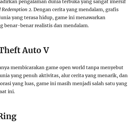
dirkan pengalaman dunia terbuka yang sangat imersif
 Redemption 2
. Dengan cerita yang mendalam, grafis
unia yang terasa hidup, game ini menawarkan
 benar-benar realistis dan mendalam.
Theft Auto V
sanya membicarakan game open world tanpa menyebut
unia yang penuh aktivitas, alur cerita yang menarik, dan
orasi yang luas, game ini masih menjadi salah satu yang
at ini.
Ring