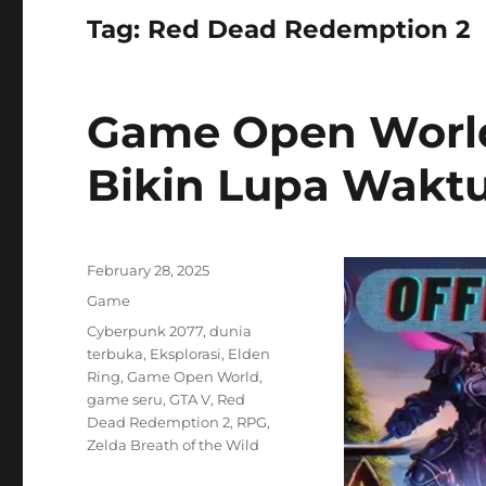
Tag:
Red Dead Redemption 2
Game Open World
Bikin Lupa Wakt
Posted
February 28, 2025
on
Categories
Game
Tags
Cyberpunk 2077
,
dunia
terbuka
,
Eksplorasi
,
Elden
Ring
,
Game Open World
,
game seru
,
GTA V
,
Red
Dead Redemption 2
,
RPG
,
Zelda Breath of the Wild