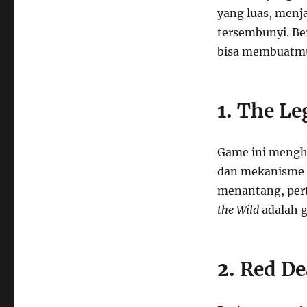
yang luas, menj
tersembunyi. Be
bisa membuatmu
1.
The Leg
Game ini mengha
dan mekanisme p
menantang, per
the Wild
adalah 
2.
Red De