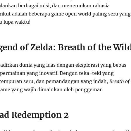
alankan berbagai misi, dan menemukan rahasia
rikut adalah beberapa game open world paling seru yang
 lupa waktu!
end of Zelda: Breath of the Wil
dirkan dunia yang luas dengan eksplorasi yang bebas
ermainan yang inovatif. Dengan teka-teki yang
tempuran seru, dan pemandangan yang indah,
Breath of
game yang wajib dimainkan oleh penggemar.
ad Redemption 2