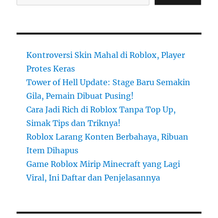
Kontroversi Skin Mahal di Roblox, Player
Protes Keras
Tower of Hell Update: Stage Baru Semakin
Gila, Pemain Dibuat Pusing!
Cara Jadi Rich di Roblox Tanpa Top Up,
Simak Tips dan Triknya!
Roblox Larang Konten Berbahaya, Ribuan
Item Dihapus
Game Roblox Mirip Minecraft yang Lagi
Viral, Ini Daftar dan Penjelasannya