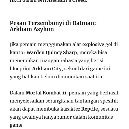
fiktif dalam seri
Assassin’s Creed
.
Pesan Tersembunyi di Batman:
Arkham Asylum
Jika pemain menggunakan alat
explosive gel
di
kantor
Warden Quincy Sharp
, mereka bisa
menemukan ruangan rahasia yang berisi
blueprint
Arkham City
, sekuel dari game ini
yang bahkan belum diumumkan saat itu.
Dalam
Mortal Kombat 11
, pemain yang berhasil
menyelesaikan serangkaian tantangan spesifik
akan dapat membuka karakter
Reptile
, sesuatu
yang awalnya hanya rumor dalam komunitas
game.