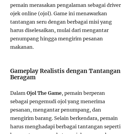
pemain merasakan pengalaman sebagai driver
ojek online (ojol). Game ini menawarkan
tantangan seru dengan berbagai misi yang
harus diselesaikan, mulai dari mengantar
penumpang hingga mengirim pesanan
makanan.
Gameplay Realistis dengan Tantangan
Beragam
Dalam
Ojol The Game
, pemain berperan
sebagai pengemudi ojol yang menerima
pesanan, mengantar penumpang, dan
mengirim barang. Selain berkendara, pemain
harus menghadapi berbagai tantangan seperti