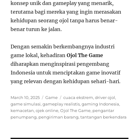
konsep unik dan gameplay yang menarik,
terutama bagi mereka yang ingin merasakan
kehidupan seorang ojol tanpa harus benar-
benar turun ke jalan.
Dengan semakin berkembangnya industri
game lokal, kehadiran
Ojol The Game
diharapkan menginspirasi pengembang
Indonesia untuk menciptakan game inovatif
yang relevan dengan kehidupan sehari-hari.
Posted
Categories
Tags
March 10, 2025
Game
cuaca ekstrem
,
driver ojol
,
on
game simulasi
,
gameplay realistis
,
gaming Indonesia
,
kemacetan
,
ojek online
,
Ojol The Game
,
pengantar
penumpang
,
pengiriman barang
,
tantangan berkendara