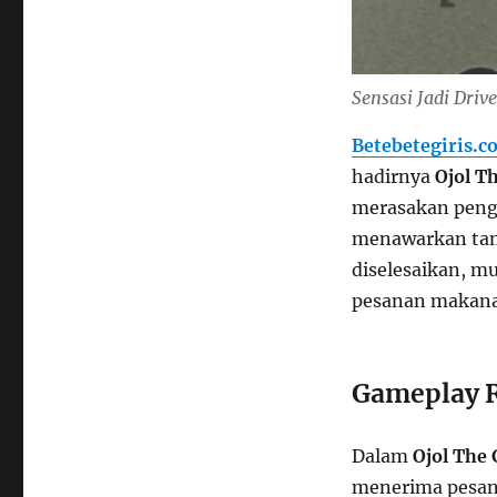
Sensasi Jadi Drive
Betebetegiris.c
hadirnya
Ojol T
merasakan penga
menawarkan tant
diselesaikan, m
pesanan makan
Gameplay R
Dalam
Ojol The
menerima pesan