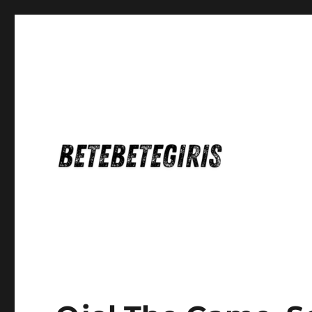
Betebetegiris Game Masa