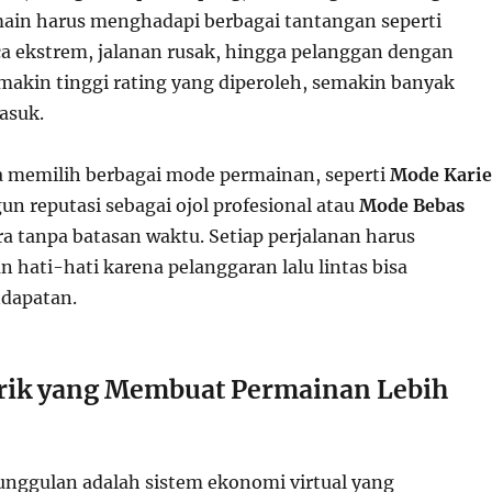
ain harus menghadapi berbagai tantangan seperti
a ekstrem, jalanan rusak, hingga pelanggan dengan
emakin tinggi rating yang diperoleh, semakin banyak
asuk.
a memilih berbagai mode permainan, seperti
Mode Karie
 reputasi sebagai ojol profesional atau
Mode Bebas
a tanpa batasan waktu. Setiap perjalanan harus
 hati-hati karena pelanggaran lalu lintas bisa
dapatan.
rik yang Membuat Permainan Lebih
 unggulan adalah sistem ekonomi virtual yang