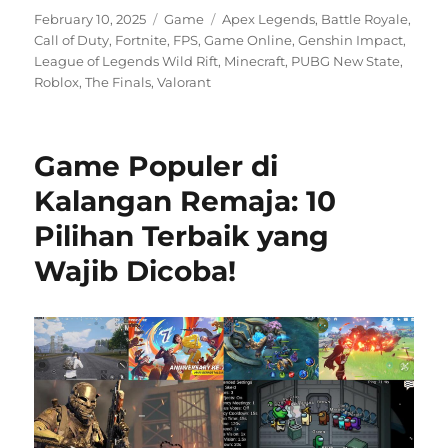
Posted
Categories
Tags
February 10, 2025
Game
Apex Legends
,
Battle Royale
,
on
Call of Duty
,
Fortnite
,
FPS
,
Game Online
,
Genshin Impact
,
League of Legends Wild Rift
,
Minecraft
,
PUBG New State
,
Roblox
,
The Finals
,
Valorant
Game Populer di
Kalangan Remaja: 10
Pilihan Terbaik yang
Wajib Dicoba!