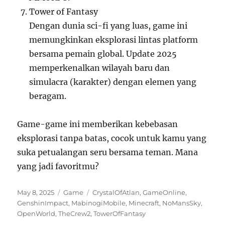
Tower of Fantasy
Dengan dunia sci-fi yang luas, game ini
memungkinkan eksplorasi lintas platform
bersama pemain global. Update 2025
memperkenalkan wilayah baru dan
simulacra (karakter) dengan elemen yang
beragam.
Game-game ini memberikan kebebasan
eksplorasi tanpa batas, cocok untuk kamu yang
suka petualangan seru bersama teman. Mana
yang jadi favoritmu?
Posted
Categories
Tags
May 8, 2025
Game
CrystalOfAtlan
,
GameOnline
,
on
GenshinImpact
,
MabinogiMobile
,
Minecraft
,
NoMansSky
,
OpenWorld
,
TheCrew2
,
TowerOfFantasy