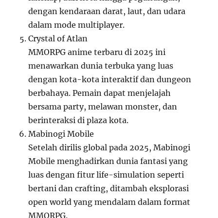
dengan kendaraan darat, laut, dan udara
dalam mode multiplayer.
Crystal of Atlan
MMORPG anime terbaru di 2025 ini
menawarkan dunia terbuka yang luas
dengan kota-kota interaktif dan dungeon
berbahaya. Pemain dapat menjelajah
bersama party, melawan monster, dan
berinteraksi di plaza kota.
Mabinogi Mobile
Setelah dirilis global pada 2025, Mabinogi
Mobile menghadirkan dunia fantasi yang
luas dengan fitur life-simulation seperti
bertani dan crafting, ditambah eksplorasi
open world yang mendalam dalam format
MMORPG.