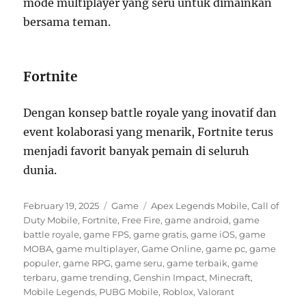
mode multiplayer yang seru untuk dimainkan
bersama teman.
Fortnite
Dengan konsep battle royale yang inovatif dan
event kolaborasi yang menarik, Fortnite terus
menjadi favorit banyak pemain di seluruh
dunia.
Posted
Categories
Tags
February 19, 2025
Game
Apex Legends Mobile
,
Call of
on
Duty Mobile
,
Fortnite
,
Free Fire
,
game android
,
game
battle royale
,
game FPS
,
game gratis
,
game iOS
,
game
MOBA
,
game multiplayer
,
Game Online
,
game pc
,
game
populer
,
game RPG
,
game seru
,
game terbaik
,
game
terbaru
,
game trending
,
Genshin Impact
,
Minecraft
,
Mobile Legends
,
PUBG Mobile
,
Roblox
,
Valorant