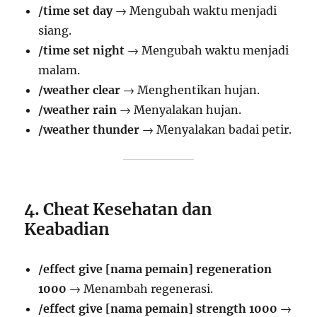
/time set day
→ Mengubah waktu menjadi
siang.
/time set night
→ Mengubah waktu menjadi
malam.
/weather clear
→ Menghentikan hujan.
/weather rain
→ Menyalakan hujan.
/weather thunder
→ Menyalakan badai petir.
4. Cheat Kesehatan dan
Keabadian
/effect give [nama pemain] regeneration
1000
→ Menambah regenerasi.
/effect give [nama pemain] strength 1000
→