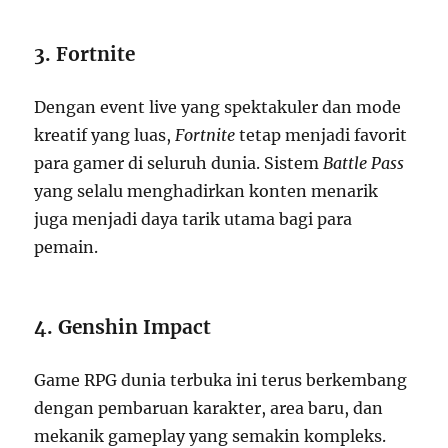
3. Fortnite
Dengan event live yang spektakuler dan mode
kreatif yang luas,
Fortnite
tetap menjadi favorit
para gamer di seluruh dunia. Sistem
Battle Pass
yang selalu menghadirkan konten menarik
juga menjadi daya tarik utama bagi para
pemain.
4. Genshin Impact
Game RPG dunia terbuka ini terus berkembang
dengan pembaruan karakter, area baru, dan
mekanik gameplay yang semakin kompleks.