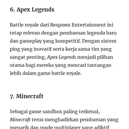
6. Apex Legends
Battle royale dari Respawn Entertainment ini
tetap relevan dengan pembaruan legenda baru
dan gameplay yang kompetitif. Dengan sistem
ping yang inovatif serta kerja sama tim yang
sangat penting,
Apex Legends
menjadi pilihan
utama bagi mereka yang mencari tantangan
lebih dalam game battle royale.
7. Minecraft
Sebagai game sandbox paling terkenal,
Minecraft
terus menghadirkan pembaruan yang
menarik dan mode multiplayer yang adiktif.