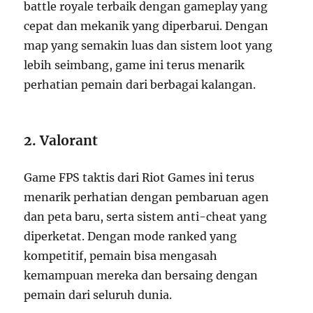
battle royale terbaik dengan gameplay yang
cepat dan mekanik yang diperbarui. Dengan
map yang semakin luas dan sistem loot yang
lebih seimbang, game ini terus menarik
perhatian pemain dari berbagai kalangan.
2. Valorant
Game FPS taktis dari Riot Games ini terus
menarik perhatian dengan pembaruan agen
dan peta baru, serta sistem anti-cheat yang
diperketat. Dengan mode ranked yang
kompetitif, pemain bisa mengasah
kemampuan mereka dan bersaing dengan
pemain dari seluruh dunia.