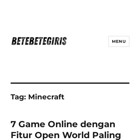
MENU
Betebetegiris Game Masa Depan
Ki Hadir Di Website Terpercaya
Tag:
Minecraft
7 Game Online dengan
Fitur Open World Paling