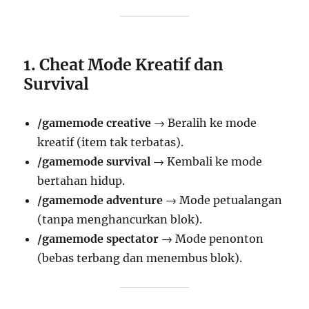
1. Cheat Mode Kreatif dan
Survival
/gamemode creative
→ Beralih ke mode
kreatif (item tak terbatas).
/gamemode survival
→ Kembali ke mode
bertahan hidup.
/gamemode adventure
→ Mode petualangan
(tanpa menghancurkan blok).
/gamemode spectator
→ Mode penonton
(bebas terbang dan menembus blok).