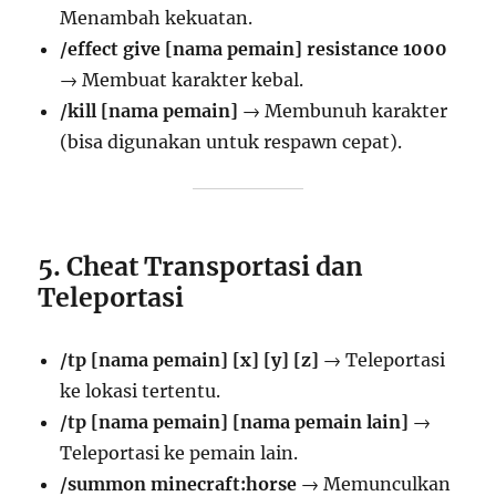
Menambah kekuatan.
/effect give [nama pemain] resistance 1000
→ Membuat karakter kebal.
/kill [nama pemain]
→ Membunuh karakter
(bisa digunakan untuk respawn cepat).
5. Cheat Transportasi dan
Teleportasi
/tp [nama pemain] [x] [y] [z]
→ Teleportasi
ke lokasi tertentu.
/tp [nama pemain] [nama pemain lain]
→
Teleportasi ke pemain lain.
/summon minecraft:horse
→ Memunculkan