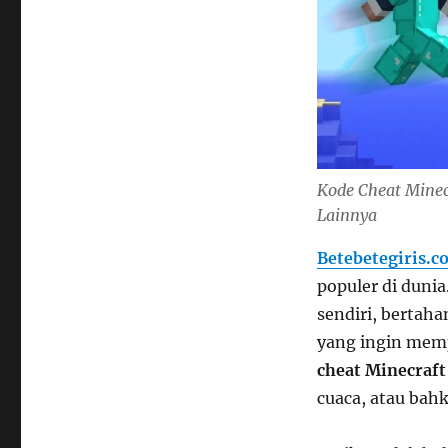
Kode Cheat Minec
Lainnya
Betebetegiris.c
populer di dun
sendiri, bertaha
yang ingin mem
cheat Minecraft
cuaca, atau bah