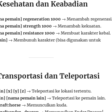
 Kesehatan dan Keabadian
ama pemain] regeneration 1000
→ Menambah regenerasi
ama pemain] strength 1000
→ Menambah kekuatan.
ama pemain] resistance 1000
→ Membuat karakter kebal.
ain]
→ Membunuh karakter (bisa digunakan untuk
Transportasi dan Teleportasi
] [x] [y] [z]
→ Teleportasi ke lokasi tertentu.
in] [nama pemain lain]
→ Teleportasi ke pemain lain.
aft:horse
→ Memunculkan kuda.
raft:ender_dragon
→ Memunculkan Ender Dragon!