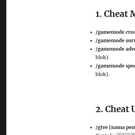
1. Cheat 
/gamemode crea
/gamemode surv
/gamemode adv
blok).
/gamemode spec
blok).
2. Cheat 
/give [nama pem