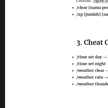
Contoh:
/give S
/clear [nama pe
/xp [jumlah] [
3. Cheat
/time set day
→ 
/time set night
/weather clear
→
/weather rain
→ 
/weather thund