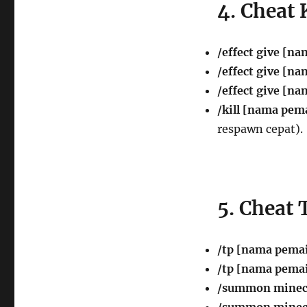
4. Cheat
/effect give [n
/effect give [n
/effect give [n
/kill [nama pem
respawn cepat).
5. Cheat 
/tp [nama pemain
/tp [nama pema
/summon minecr
/summon minec