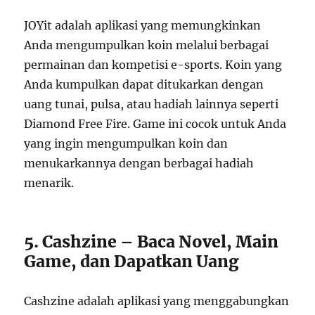
JOYit adalah aplikasi yang memungkinkan
Anda mengumpulkan koin melalui berbagai
permainan dan kompetisi e-sports. Koin yang
Anda kumpulkan dapat ditukarkan dengan
uang tunai, pulsa, atau hadiah lainnya seperti
Diamond Free Fire. Game ini cocok untuk Anda
yang ingin mengumpulkan koin dan
menukarkannya dengan berbagai hadiah
menarik.
5. Cashzine – Baca Novel, Main
Game, dan Dapatkan Uang
Cashzine adalah aplikasi yang menggabungkan