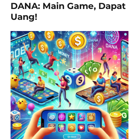
DANA: Main Game, Dapat
Uang!