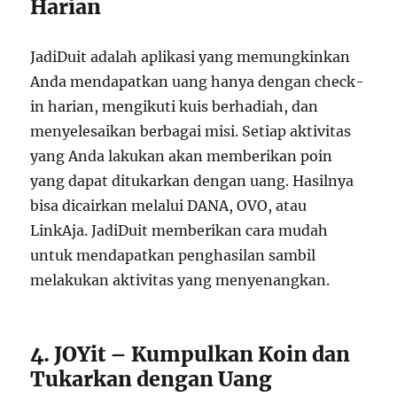
Harian
JadiDuit adalah aplikasi yang memungkinkan
Anda mendapatkan uang hanya dengan check-
in harian, mengikuti kuis berhadiah, dan
menyelesaikan berbagai misi. Setiap aktivitas
yang Anda lakukan akan memberikan poin
yang dapat ditukarkan dengan uang. Hasilnya
bisa dicairkan melalui DANA, OVO, atau
LinkAja. JadiDuit memberikan cara mudah
untuk mendapatkan penghasilan sambil
melakukan aktivitas yang menyenangkan.
4. JOYit – Kumpulkan Koin dan
Tukarkan dengan Uang