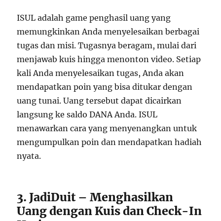
ISUL adalah game penghasil uang yang
memungkinkan Anda menyelesaikan berbagai
tugas dan misi. Tugasnya beragam, mulai dari
menjawab kuis hingga menonton video. Setiap
kali Anda menyelesaikan tugas, Anda akan
mendapatkan poin yang bisa ditukar dengan
uang tunai. Uang tersebut dapat dicairkan
langsung ke saldo DANA Anda. ISUL
menawarkan cara yang menyenangkan untuk
mengumpulkan poin dan mendapatkan hadiah
nyata.
3. JadiDuit – Menghasilkan
Uang dengan Kuis dan Check-In