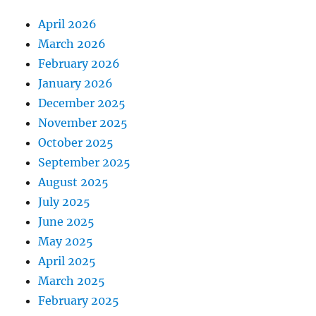
April 2026
March 2026
February 2026
January 2026
December 2025
November 2025
October 2025
September 2025
August 2025
July 2025
June 2025
May 2025
April 2025
March 2025
February 2025