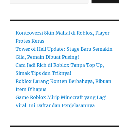
Kontroversi Skin Mahal di Roblox, Player
Protes Keras
Tower of Hell Update: Stage Baru Semakin
Gila, Pemain Dibuat Pusing!
Cara Jadi Rich di Roblox Tanpa Top Up,
Simak Tips dan Triknya!
Roblox Larang Konten Berbahaya, Ribuan
Item Dihapus
Game Roblox Mirip Minecraft yang Lagi
Viral, Ini Daftar dan Penjelasannya