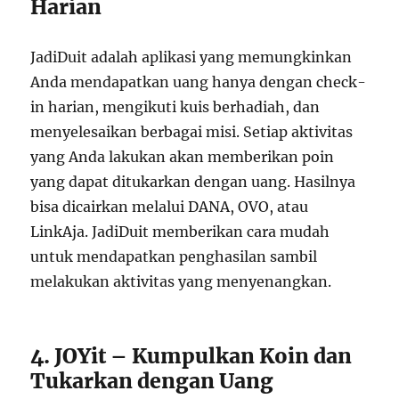
Harian
JadiDuit adalah aplikasi yang memungkinkan
Anda mendapatkan uang hanya dengan check-
in harian, mengikuti kuis berhadiah, dan
menyelesaikan berbagai misi. Setiap aktivitas
yang Anda lakukan akan memberikan poin
yang dapat ditukarkan dengan uang. Hasilnya
bisa dicairkan melalui DANA, OVO, atau
LinkAja. JadiDuit memberikan cara mudah
untuk mendapatkan penghasilan sambil
melakukan aktivitas yang menyenangkan.
4. JOYit – Kumpulkan Koin dan
Tukarkan dengan Uang