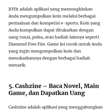
JOYit adalah aplikasi yang memungkinkan
Anda mengumpulkan koin melalui berbagai
permainan dan kompetisi e-sports. Koin yang
Anda kumpulkan dapat ditukarkan dengan
uang tunai, pulsa, atau hadiah lainnya seperti
Diamond Free Fire. Game ini cocok untuk Anda
yang ingin mengumpulkan koin dan
menukarkannya dengan berbagai hadiah
menarik.
5. Cashzine – Baca Novel, Main
Game, dan Dapatkan Uang
Cashzine adalah aplikasi yang menggabungkan