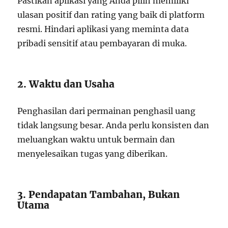
Pastikan aplikasi yang Anda pilih memiliki
ulasan positif dan rating yang baik di platform
resmi. Hindari aplikasi yang meminta data
pribadi sensitif atau pembayaran di muka.
2. Waktu dan Usaha
Penghasilan dari permainan penghasil uang
tidak langsung besar. Anda perlu konsisten dan
meluangkan waktu untuk bermain dan
menyelesaikan tugas yang diberikan.
3. Pendapatan Tambahan, Bukan
Utama