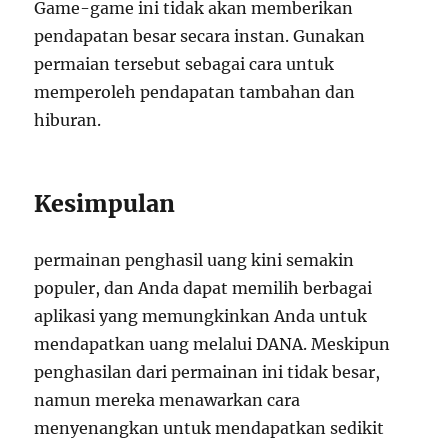
Game-game ini tidak akan memberikan
pendapatan besar secara instan. Gunakan
permaian tersebut sebagai cara untuk
memperoleh pendapatan tambahan dan
hiburan.
Kesimpulan
permainan penghasil uang kini semakin
populer, dan Anda dapat memilih berbagai
aplikasi yang memungkinkan Anda untuk
mendapatkan uang melalui DANA. Meskipun
penghasilan dari permainan ini tidak besar,
namun mereka menawarkan cara
menyenangkan untuk mendapatkan sedikit