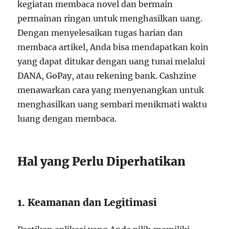
kegiatan membaca novel dan bermain
permainan ringan untuk menghasilkan uang.
Dengan menyelesaikan tugas harian dan
membaca artikel, Anda bisa mendapatkan koin
yang dapat ditukar dengan uang tunai melalui
DANA, GoPay, atau rekening bank. Cashzine
menawarkan cara yang menyenangkan untuk
menghasilkan uang sembari menikmati waktu
luang dengan membaca.
Hal yang Perlu Diperhatikan
1. Keamanan dan Legitimasi