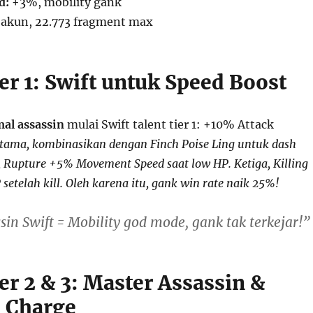
d:
+3%, mobility gank
 akun, 22.773 fragment max
er 1: Swift untuk Speed Boost
al assassin
mulai Swift talent tier 1: +10% Attack
ama, kombinasikan dengan Finch Poise Ling untuk dash
, Rupture +5% Movement Speed saat low HP. Ketiga, Killing
setelah kill. Oleh karena itu, gank win rate naik 25%!
in Swift = Mobility god mode, gank tak terkejar!”
er 2 & 3: Master Assassin &
 Charge