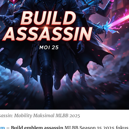
assin: Mobility Maksimal MLBB 2025
om
– Build emblem assassin
MLBB Season 15 2025 fokus