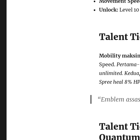
Movement Spee
Unlock:
Level 10
Talent Ti
Mobility maksim
Speed.
Pertama-t
unlimited. Kedua
Spree heal 8% HP 
“Emblem assass
Talent Ti
Quantum