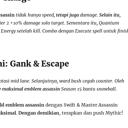
sassin
tidak hanya speed,
tetapi juga
damage.
Selain itu
,
tier 2 +10% damage solo target. Sementara itu, Quantum
 Energy setelah kill. Combo dengan Execute spell untuk finis
ai: Gank & Escape
otasi mid lane. Selanjutnya, ward bush cegah counter. Oleh
y maksimal emblem assassin
Season 15 bantu snowball.
ld emblem assassin
dengan Swift & Master Assassin
aksimal
.
Dengan demikian
, terapkan dan push Mythic!