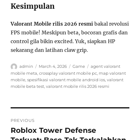
Kesimpulan
Valorant Mobile rilis 2026 resmi
bakal revolusi
FPS mobile! Meskipun beta, bocoran grafis dan
control gila bikin excited. Yuk, siapkan HP
sekarang dan latihan claw grip.
Author
Posted
Categories
Tags
admin
March 4, 2026
Game
agent valorant
on
mobile meta
,
crossplay valorant mobile pc
,
map valorant
mobile
,
spesifikasi valorant mobile android ios
,
valorant
mobile beta test
,
valorant mobile rilis 2026 resmi
Post
PREVIOUS
navigation
Roblox Tower Defense
Previous
post:
Terkuat: Base Tak Terkalahkan