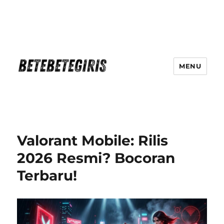
MENU
Betebetegiris Game Masa Depan
Ki Hadir Di Website Terpercaya
Valorant Mobile: Rilis
2026 Resmi? Bocoran
Terbaru!