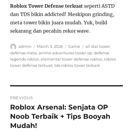
Roblox Tower Defense terkuat
seperti ASTD
dan TDS bikin addicted! Meskipun grinding,
meta tower bikin juara mudah. Yuk, build
sekarang dan pecahin rekor wave.
Author
Posted
Categories
Tags
admin
March 3, 2026
Game
all star tower
on
defense meta
,
anime adventures tower op
,
defense
legends roblox
,
elemental tower defense roblox
,
roblox
tower defense terkuat
,
tds roblox tower terbaik
Post
PREVIOUS
navigation
Roblox Arsenal: Senjata OP
Previous
post:
Noob Terbaik + Tips Booyah
Mudah!