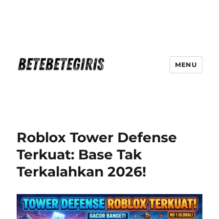
MENU
Betebetegiris Game Masa Depan
Ki Hadir Di Website Terpercaya
Roblox Tower Defense
Terkuat: Base Tak
Terkalahkan 2026!