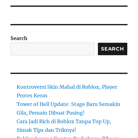
Search
SEARCH
Kontroversi Skin Mahal di Roblox, Player
Protes Keras
Tower of Hell Update: Stage Baru Semakin
Gila, Pemain Dibuat Pusing!
Cara Jadi Rich di Roblox Tanpa Top Up,
Simak Tips dan Triknya!