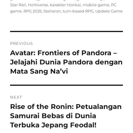
Star Rail
,
HoYoverse
,
karakter Honkai
,
mobile game
,
PC
game
,
RPG 2025
,
Stellaron
,
turn-based RPG
,
Update Game
Post
PREVIOUS
navigation
Avatar: Frontiers of Pandora –
Previous
post:
Jelajahi Dunia Pandora dengan
Mata Sang Na’vi
NEXT
Rise of the Ronin: Petualangan
Next
post:
Samurai Bebas di Dunia
Terbuka Jepang Feodal!