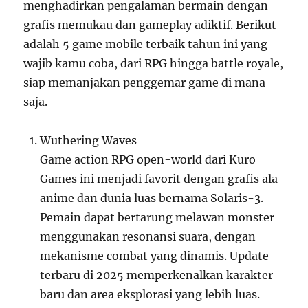
menghadirkan pengalaman bermain dengan
grafis memukau dan gameplay adiktif. Berikut
adalah 5 game mobile terbaik tahun ini yang
wajib kamu coba, dari RPG hingga battle royale,
siap memanjakan penggemar game di mana
saja.
Wuthering Waves
Game action RPG open-world dari Kuro
Games ini menjadi favorit dengan grafis ala
anime dan dunia luas bernama Solaris-3.
Pemain dapat bertarung melawan monster
menggunakan resonansi suara, dengan
mekanisme combat yang dinamis. Update
terbaru di 2025 memperkenalkan karakter
baru dan area eksplorasi yang lebih luas.