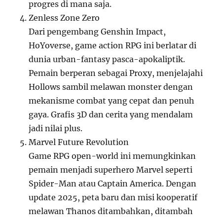
progres di mana saja.
Zenless Zone Zero
Dari pengembang Genshin Impact,
HoYoverse, game action RPG ini berlatar di
dunia urban-fantasy pasca-apokaliptik.
Pemain berperan sebagai Proxy, menjelajahi
Hollows sambil melawan monster dengan
mekanisme combat yang cepat dan penuh
gaya. Grafis 3D dan cerita yang mendalam
jadi nilai plus.
Marvel Future Revolution
Game RPG open-world ini memungkinkan
pemain menjadi superhero Marvel seperti
Spider-Man atau Captain America. Dengan
update 2025, peta baru dan misi kooperatif
melawan Thanos ditambahkan, ditambah