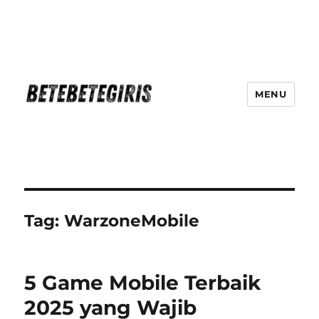
MENU
Betebetegiris Game Masa Depan
Ki Hadir Di Website Terpercaya
Tag:
WarzoneMobile
5 Game Mobile Terbaik
2025 yang Wajib