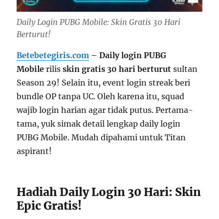
Daily Login PUBG Mobile: Skin Gratis 30 Hari
Berturut!
Betebetegiris.com
– Daily login PUBG
Mobile
rilis
skin gratis 30 hari berturut
sultan
Season 29! Selain itu, event login streak beri
bundle OP tanpa UC. Oleh karena itu, squad
wajib login harian agar tidak putus. Pertama-
tama, yuk simak detail lengkap daily login
PUBG Mobile. Mudah dipahami untuk Titan
aspirant!
Hadiah Daily Login 30 Hari: Skin
Epic Gratis!