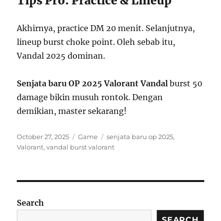
Tips Pro: Practice & Lineup
Akhirnya, practice DM 20 menit. Selanjutnya,
lineup burst choke point. Oleh sebab itu,
Vandal 2025 dominan.
Senjata baru OP 2025 Valorant Vandal
burst 50
damage bikin musuh rontok. Dengan
demikian, master sekarang!
Posted
Categories
Tags
October 27, 2025
Game
senjata baru op 2025
,
on
Valorant
,
vandal burst valorant
Search
SEARCH