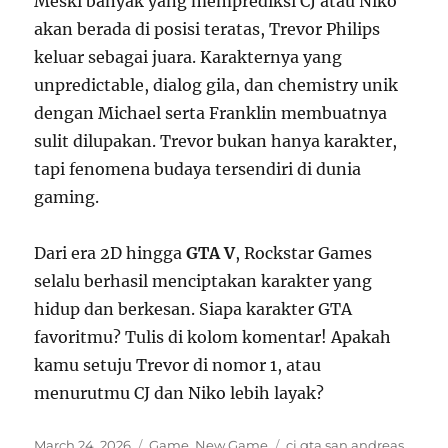
Meski banyak yang memprediksi CJ atau Niko
akan berada di posisi teratas, Trevor Philips
keluar sebagai juara. Karakternya yang
unpredictable, dialog gila, dan chemistry unik
dengan Michael serta Franklin membuatnya
sulit dilupakan. Trevor bukan hanya karakter,
tapi fenomena budaya tersendiri di dunia
gaming.
Dari era 2D hingga
GTA V
, Rockstar Games
selalu berhasil menciptakan karakter yang
hidup dan berkesan. Siapa karakter GTA
favoritmu? Tulis di kolom komentar! Apakah
kamu setuju Trevor di nomor 1, atau
menurutmu CJ dan Niko lebih layak?
Posted
Categories
Tags
March 24, 2026
Game
,
New Game
cj gta san andreas
,