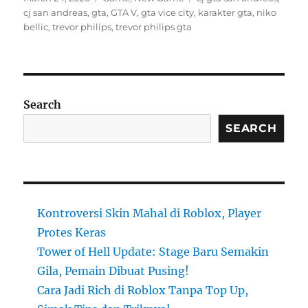
on
cj san andreas
,
gta
,
GTA V
,
gta vice city
,
karakter gta
,
niko
bellic
,
trevor philips
,
trevor philips gta
Search
SEARCH
Kontroversi Skin Mahal di Roblox, Player
Protes Keras
Tower of Hell Update: Stage Baru Semakin
Gila, Pemain Dibuat Pusing!
Cara Jadi Rich di Roblox Tanpa Top Up,