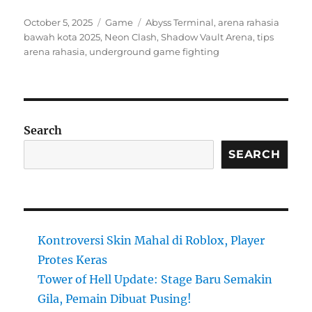
Posted
Categories
Tags
October 5, 2025
Game
Abyss Terminal
,
arena rahasia
on
bawah kota 2025
,
Neon Clash
,
Shadow Vault Arena
,
tips
arena rahasia
,
underground game fighting
Search
SEARCH
Kontroversi Skin Mahal di Roblox, Player
Protes Keras
Tower of Hell Update: Stage Baru Semakin
Gila, Pemain Dibuat Pusing!