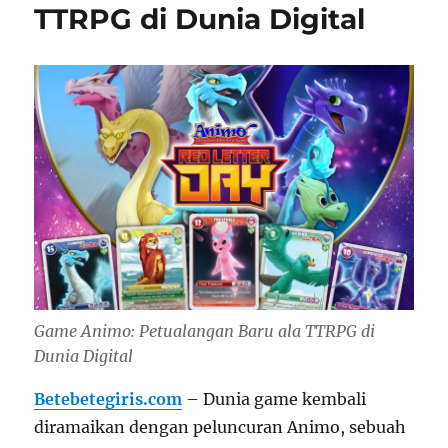
TTRPG di Dunia Digital
Game Animo: Petualangan Baru ala TTRPG di
Dunia Digital
Betebetegiris.com
– Dunia game kembali
diramaikan dengan peluncuran Animo, sebuah