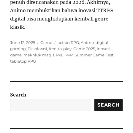
penuh direncanakan pada 2026. Akhirnya,
Animo membuktikan bahwa inovasi TTRPG
digital bisa menghidupkan kembali genre
klasik.
Posted
Categories
Tags
June 12, 2025
Game
action RPG
,
Animo
,
digital
on
gaming
,
Eksplorasi
,
free-to-play
,
Game 2025
,
inovasi
game
,
makhluk magis
,
PvE
,
PvP
,
Summer Game Fest
,
tabletop RPG
Search
SEARCH