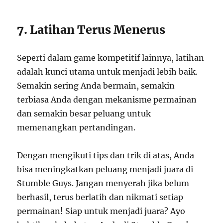
7. Latihan Terus Menerus
Seperti dalam game kompetitif lainnya, latihan
adalah kunci utama untuk menjadi lebih baik.
Semakin sering Anda bermain, semakin
terbiasa Anda dengan mekanisme permainan
dan semakin besar peluang untuk
memenangkan pertandingan.
Dengan mengikuti tips dan trik di atas, Anda
bisa meningkatkan peluang menjadi juara di
Stumble Guys. Jangan menyerah jika belum
berhasil, terus berlatih dan nikmati setiap
permainan! Siap untuk menjadi juara? Ayo