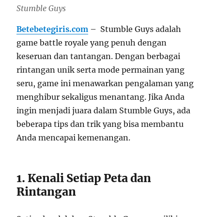
Stumble Guys
Betebetegiris.com
– Stumble Guys adalah
game battle royale yang penuh dengan
keseruan dan tantangan. Dengan berbagai
rintangan unik serta mode permainan yang
seru, game ini menawarkan pengalaman yang
menghibur sekaligus menantang. Jika Anda
ingin menjadi juara dalam Stumble Guys, ada
beberapa tips dan trik yang bisa membantu
Anda mencapai kemenangan.
1. Kenali Setiap Peta dan
Rintangan