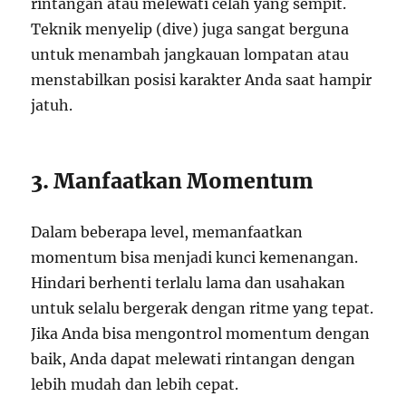
rintangan atau melewati celah yang sempit.
Teknik menyelip (dive) juga sangat berguna
untuk menambah jangkauan lompatan atau
menstabilkan posisi karakter Anda saat hampir
jatuh.
3. Manfaatkan Momentum
Dalam beberapa level, memanfaatkan
momentum bisa menjadi kunci kemenangan.
Hindari berhenti terlalu lama dan usahakan
untuk selalu bergerak dengan ritme yang tepat.
Jika Anda bisa mengontrol momentum dengan
baik, Anda dapat melewati rintangan dengan
lebih mudah dan lebih cepat.