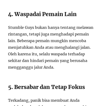
4. Waspadai Pemain Lain
Stumble Guys bukan hanya tentang melawan
rintangan, tetapi juga menghadapi pemain
lain. Beberapa pemain mungkin mencoba
menjatuhkan Anda atau menghalangi jalan.
Oleh karena itu, selalu waspada terhadap
sekitar dan hindari pemain yang berusaha
mengganggu jalur Anda.
5. Bersabar dan Tetap Fokus
Terkadang, panik bisa membuat Anda