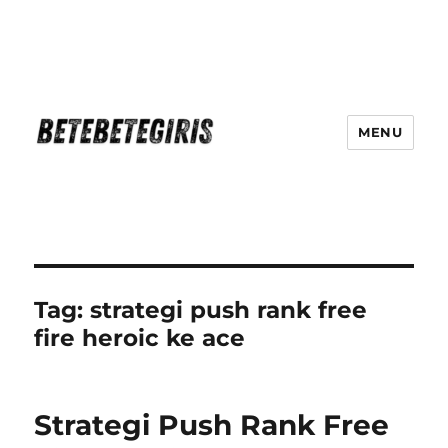
MENU
Betebetegiris Game Masa Depan
Ki Hadir Di Website Terpercaya
Tag:
strategi push rank free
fire heroic ke ace
Strategi Push Rank Free