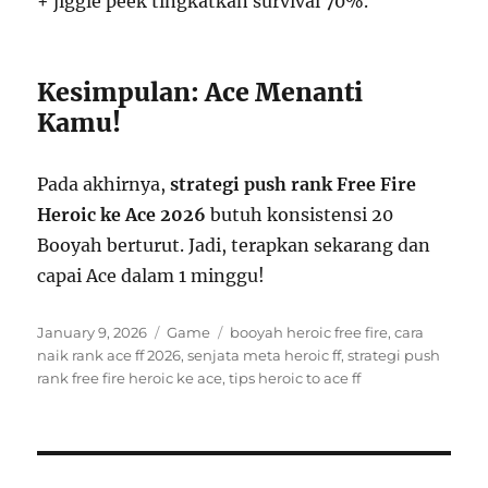
+ jiggle peek tingkatkan survival 70%.
Kesimpulan: Ace Menanti
Kamu!
Pada akhirnya,
strategi push rank Free Fire
Heroic ke Ace 2026
butuh konsistensi 20
Booyah berturut. Jadi, terapkan sekarang dan
capai Ace dalam 1 minggu!
Posted
Categories
Tags
January 9, 2026
Game
booyah heroic free fire
,
cara
on
naik rank ace ff 2026
,
senjata meta heroic ff
,
strategi push
rank free fire heroic ke ace
,
tips heroic to ace ff