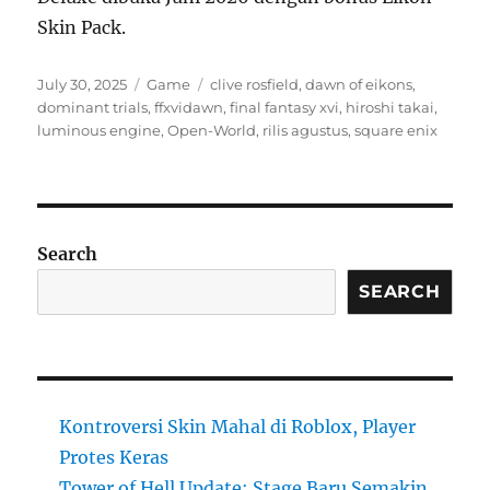
Skin Pack.
Posted
Categories
Tags
July 30, 2025
Game
clive rosfield
,
dawn of eikons
,
on
dominant trials
,
ffxvidawn
,
final fantasy xvi
,
hiroshi takai
,
luminous engine
,
Open-World
,
rilis agustus
,
square enix
Search
SEARCH
Kontroversi Skin Mahal di Roblox, Player
Protes Keras
Tower of Hell Update: Stage Baru Semakin