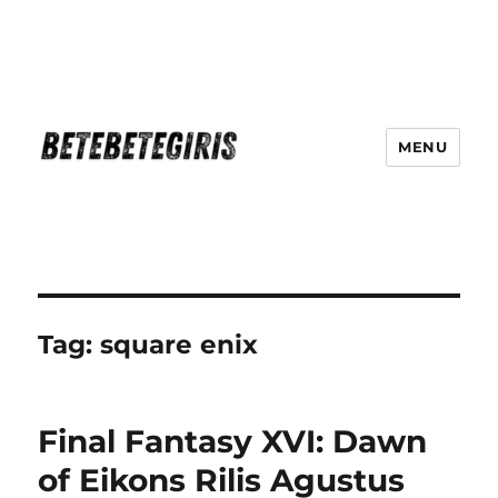
MENU
Betebetegiris Game Masa Depan
Ki Hadir Di Website Terpercaya
Tag:
square enix
Final Fantasy XVI: Dawn
of Eikons Rilis Agustus