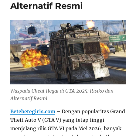
Alternatif Resmi
Waspada Cheat Ilegal di GTA 2025: Risiko dan
Alternatif Resmi
Betebetegiris.com
– Dengan popularitas Grand
Theft Auto V (GTA V) yang tetap tinggi
menjelang rilis GTA VI pada Mei 2026, banyak