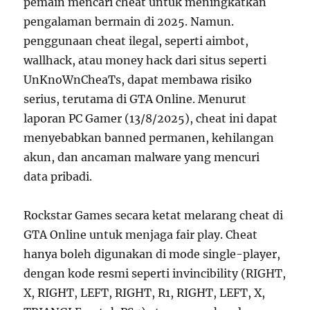
pemain mencari cheat untuk meningkatkan
pengalaman bermain di 2025. Namun.
penggunaan cheat ilegal, seperti aimbot,
wallhack, atau money hack dari situs seperti
UnKnoWnCheaTs, dapat membawa risiko
serius, terutama di GTA Online. Menurut
laporan PC Gamer (13/8/2025), cheat ini dapat
menyebabkan banned permanen, kehilangan
akun, dan ancaman malware yang mencuri
data pribadi.
Rockstar Games secara ketat melarang cheat di
GTA Online untuk menjaga fair play. Cheat
hanya boleh digunakan di mode single-player,
dengan kode resmi seperti invincibility (RIGHT,
X, RIGHT, LEFT, RIGHT, R1, RIGHT, LEFT, X,