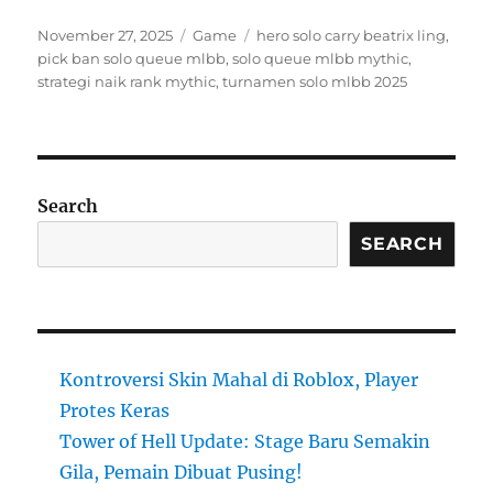
Posted
Categories
Tags
November 27, 2025
Game
hero solo carry beatrix ling
,
on
pick ban solo queue mlbb
,
solo queue mlbb mythic
,
strategi naik rank mythic
,
turnamen solo mlbb 2025
Search
SEARCH
Kontroversi Skin Mahal di Roblox, Player
Protes Keras
Tower of Hell Update: Stage Baru Semakin
Gila, Pemain Dibuat Pusing!