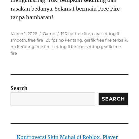
mengatasi lag. Yuk, terapkan sekarang dan
rasakan bedanya. Selamat bermain Free Fire
tanpa hambatan!
Posted
Categories
Tags
March 1, 2026
Game
120 fps free fire
,
cara setting ff
on
smooth
,
free fire 120 fps hp kentang
,
grafik free fire terbaik
,
hp kentang free fire
,
setting ff lancar
,
setting grafik free
fire
Search
SEARCH
Kontroversi Skin Mahal di Roblox, Player