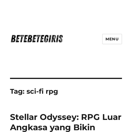
MENU
Betebetegiris Game Masa Depan
Ki Hadir Di Website Terpercaya
Tag:
sci-fi rpg
Stellar Odyssey: RPG Luar
Angkasa yang Bikin