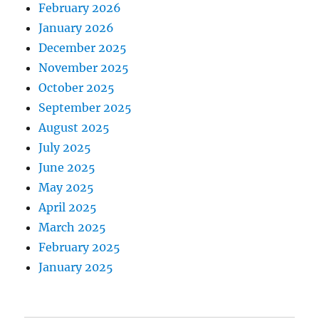
February 2026
January 2026
December 2025
November 2025
October 2025
September 2025
August 2025
July 2025
June 2025
May 2025
April 2025
March 2025
February 2025
January 2025