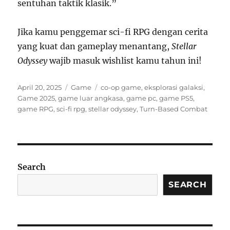
sentuhan taktik klasik.”
Jika kamu penggemar sci-fi RPG dengan cerita
yang kuat dan gameplay menantang,
Stellar
Odyssey
wajib masuk wishlist kamu tahun ini!
Posted
Categories
Tags
April 20, 2025
Game
co-op game
,
eksplorasi galaksi
,
on
Game 2025
,
game luar angkasa
,
game pc
,
game PS5
,
game RPG
,
sci-fi rpg
,
stellar odyssey
,
Turn-Based Combat
Search
SEARCH