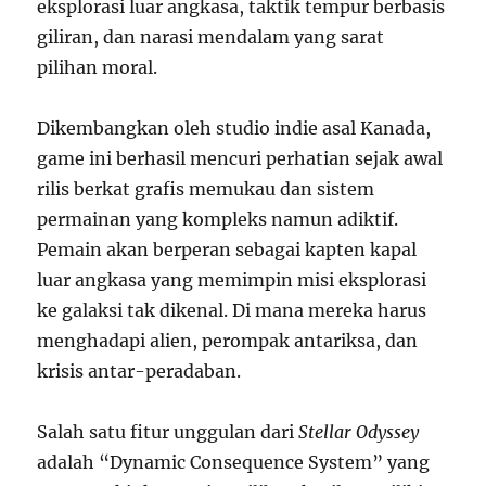
eksplorasi luar angkasa, taktik tempur berbasis
giliran, dan narasi mendalam yang sarat
pilihan moral.
Dikembangkan oleh studio indie asal Kanada,
game ini berhasil mencuri perhatian sejak awal
rilis berkat grafis memukau dan sistem
permainan yang kompleks namun adiktif.
Pemain akan berperan sebagai kapten kapal
luar angkasa yang memimpin misi eksplorasi
ke galaksi tak dikenal. Di mana mereka harus
menghadapi alien, perompak antariksa, dan
krisis antar-peradaban.
Salah satu fitur unggulan dari
Stellar Odyssey
adalah “Dynamic Consequence System” yang