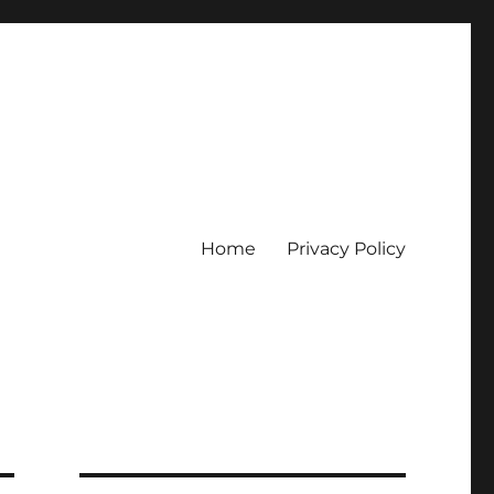
Home
Privacy Policy
erpercaya