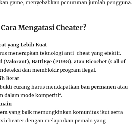
kan game, menyebabkan penurunan jumlah pengguna.
Cara Mengatasi Cheater?
at yang Lebih Kuat
s menerapkan teknologi anti-cheat yang efektif.
 (Valorant), BattlEye (PUBG), atau Ricochet (Call of
ndeteksi dan memblokir program ilegal.
ih Berat
rbukti curang harus mendapatkan
ban permanen
atau
n dalam mode kompetitif.
emain
tem
yang baik memungkinkan komunitas ikut serta
si cheater dengan melaporkan pemain yang