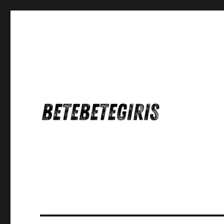
Betebetegiris Game Masa