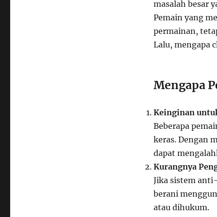
masalah besar 
Pemain yang me
permainan, teta
Lalu, mengapa c
Mengapa P
Keinginan unt
Beberapa pemai
keras. Dengan m
dapat mengalah
Kurangnya Pen
Jika sistem ant
berani mengguna
atau dihukum.