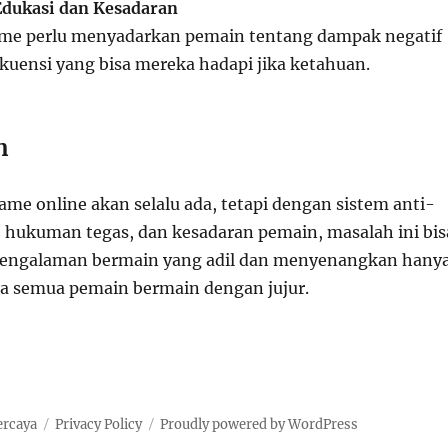
dukasi dan Kesadaran
e perlu menyadarkan pemain tentang dampak negatif
kuensi yang bisa mereka hadapi jika ketahuan.
n
ame online akan selalu ada, tetapi dengan sistem anti-
, hukuman tegas, dan kesadaran pemain, masalah ini bis
Pengalaman bermain yang adil dan menyenangkan hany
ika semua pemain bermain dengan jujur.
ercaya
Privacy Policy
Proudly powered by WordPress